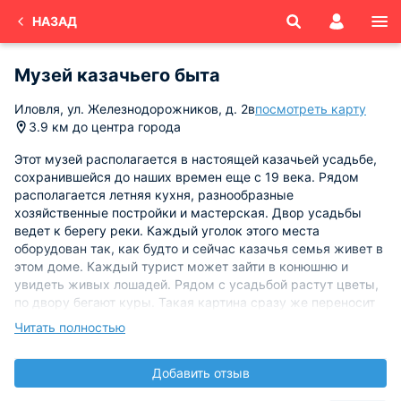
НАЗАД
Музей казачьего быта
Иловля, ул. Железнодорожников, д. 2в
посмотреть карту
3.9 км до центра города
Этот музей располагается в настоящей казачьей усадьбе,
сохранившейся до наших времен еще с 19 века. Рядом
располагается летняя кухня, разнообразные
хозяйственные постройки и мастерская. Двор усадьбы
ведет к берегу реки. Каждый уголок этого места
оборудован так, как будто и сейчас казачья семья живет в
этом доме. Каждый турист может зайти в конюшню и
увидеть живых лошадей. Рядом с усадьбой растут цветы,
по двору бегают куры. Такая картина сразу же переносит
на несколько веков назад, помогая понять быт и традиции
Читать полностью
казаков. Именно здесь отдыхающие могут заказать конные
прогулки по одноименной реке.
Добавить отзыв
Внутри дома также царит обстановка 19 века. Мебель,