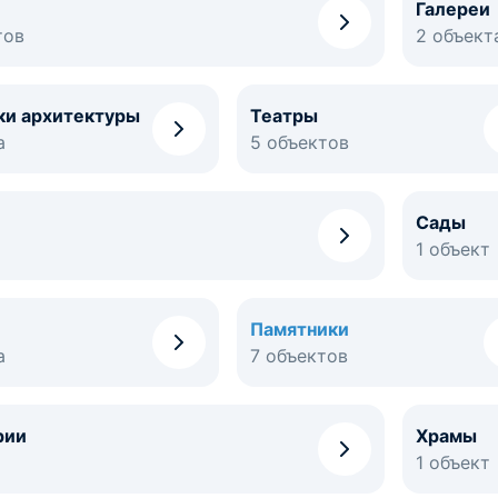
Галереи
тов
2 объект
ки архитектуры
Театры
а
5 объектов
Сады
1 объект
Памятники
а
7 объектов
рии
Храмы
1 объект