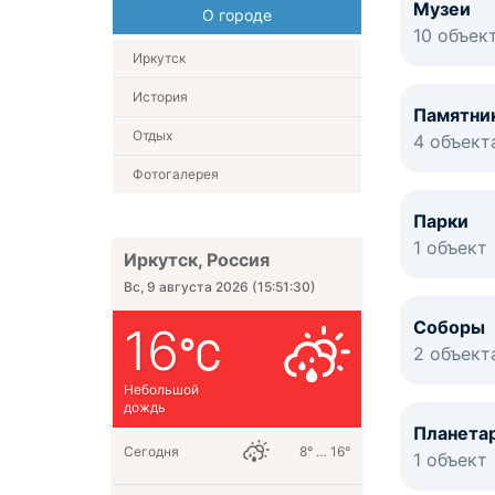
Музеи
О городе
10 объек
Иркутск
История
Памятни
Отдых
4 объект
Фотогалерея
Парки
1 объект
Иркутск, Россия
Вс, 9 августа 2026
(
15:51:30
)
Соборы
16
2 объект
Небольшой
дождь
Планета
Сегодня
8° … 16°
1 объект