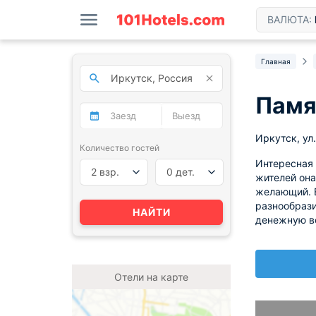
ВАЛЮТА:
Главная
Памя
Иркутск, ул.
Количество гостей
Интересная 
2 взр.
0 дет.
жителей она
желающий. Е
разнообрази
НАЙТИ
денежную в
Отели на карте