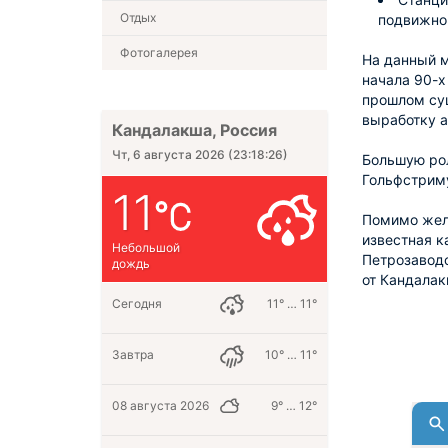
Отдых
подвижног
Фотогалерея
На данный м
начала 90-х
прошлом сущ
выработку а
Кандалакша, Россия
Чт, 6 августа 2026
(
23:18:27
)
Большую рол
Гольфстрим
11
Помимо жел
известная к
Небольшой
Петрозаводс
дождь
от Кандалак
Сегодня
11° … 11°
Завтра
10° … 11°
08 августа 2026
9° … 12°