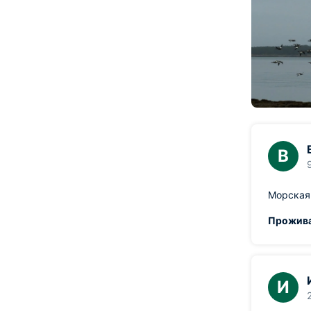
В
Морская 
Прожива
И