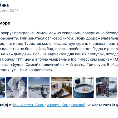
Анна
3 Апр 2023
 море
 вокруг прекрасна. Зимой можно совершить совершенно беспод
рыбачить. Или заняться сап-серфингом. Люди доброжелательные
ак, что и где. Туристов мало, инфраструктура для отдыха практ
 качества не большой выбор, поесть особо негде. Гидов и разв
 не каждый день. Больше вариантов для пеших прогулок, походо
 Причал N11, цены вполне умеренные (по питерским меркам) М
о фастфудов. Самый приличный на мой взгляд Три соуса. В об
отдохнуть. Нам понравилось.
л(а) в:
Мини-отель Скандинавия (Кандалакша)
,
26 марта 2023 (3 д