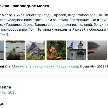
акша - заповедное место.
 место. Дикое. Много природы, красок, ягод, грибов осенью. З
о природного посмотреть, чем заняться. Гостеприимные люди. 
к - Гаврилов Игорь. Видела северное сияние, тюленей, белух с 
 разнообразные, Тоня Тетрина - уникальный музей, побережье Т
тинг).
л(а) в:
Мини-отель Скандинавия (Кандалакша)
,
8 сентября 2025 (4
Лейла
6 Авг 2025
де