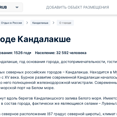
RUB
ДОБАВИТЬ ОБЪЕКТ РАЗМЕЩЕНИЯ
Отдых в России
Кандалакша
О городе
роде Кандалакше
ования: 1526 год
Население: 32 592 человека
ндалакше, год основания города, достопримечательности, гости
ых северных российских городов – Кандалакша. Находится в М
 с XV века. Бурное развитие современной Кандалакши началось
до него полноценной железнодорожной магистрали. Современны
 морской порт на Белом море.
нут вдоль берегов Кандалакшского залива Белого моря. Имеет
в состав города, фактически же являющиеся селами – Лувеньга
 северное расположение (67 градус северной широты), климат 