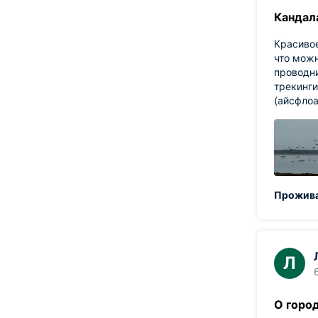
Кандал
Красивое
что можн
проводни
трекинги
(айсфлоа
Прожива
Л
О горо