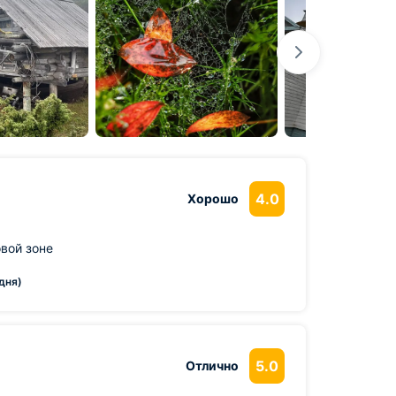
4.0
Хорошо
вой зоне
дня)
5.0
Отлично