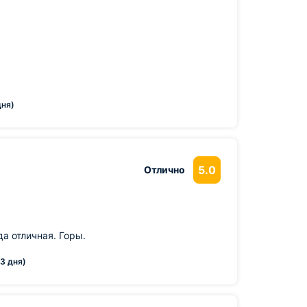
дня)
5.0
Отлично
а отличная. Горы.
3 дня)