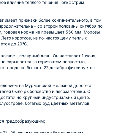
ное влияние теплого течения Гольфстрим,
 имеет признаки более континентального, в том
продолжительна – со второй половины октября по
ки, годовая норма не превышает 550 мм. Морозы
Лето короткое, из по-настоящему теплых
ется до 20°C.
ление – полярный день. Он наступает 1 июня,
 не скрывается за горизонтом полностью,
и в городе не бывает. 22 декабря фиксируется
елением на Мурманской железной дороге от
елей было рыболовство и лесозаготовки. С
 достаточно крупный индустриальный центр.
олуострове, богатых руд цветных металлов.
тся градообразующим;
епо ТЧ-28, занимающееся обслуживанием