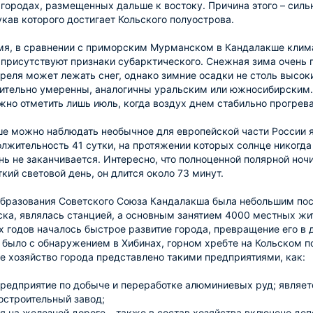
городах, размещенных дальше к востоку. Причина этого – силь
кав которого достигает Кольского полуострова.
мя, в сравнении с приморским Мурманском в Кандалакше климат
 присутствуют признаки субарктического. Снежная зима очень 
реля может лежать снег, однако зимние осадки не столь высо
ительно умеренны, аналогичны уральским или южносибирским. 
но отметить лишь июль, когда воздух днем стабильно прогрева
е можно наблюдать необычное для европейской части России яв
лжительность 41 сутки, на протяжении которых солнце никогда
нь не заканчивается. Интересно, что полноценной полярной ноч
кий световой день, он длится около 73 минут.
образования Советского Союза Кандалакша была небольшим пос
ка, являлась станцией, а основным занятием 4000 местных жит
х годов началось быстрое развитие города, превращение его в
 было с обнаружением в Хибинах, горном хребте на Кольском п
 хозяйство города представлено такими предприятиями, как:
предприятие по добыче и переработке алюминиевых руд; являе
строительный завод;
я на железной дороге – также в состав хозяйства включено д