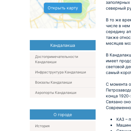
заполярных 
Открыть карту
северный ру
В то же вре
числе в нем
середину ап
также относ
месяцев мож
Кандалакша
В Кандалакш
Достопримечательности
имеет продо
Кандалакши
световой де
Инфраструктура Кандалакши
самый корот
Вокзалы Кандалакши
С момента 
Петрозаводс
Аэропорты Кандалакши
конца 1920-
Связано оно
Современное
О городе
КАЗ – 
Машино
История
Станци