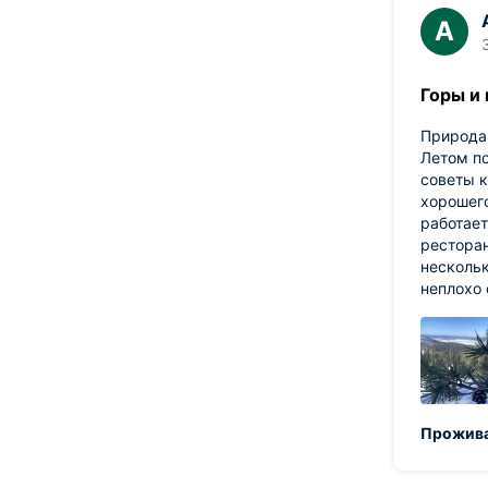
А
Горы и
Природа
Летом по
советы к
хорошего
работает
ресторан
нескольк
неплохо 
Прожива