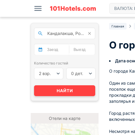
ВАЛЮТА:
Главная
О го
Дата осн
Количество гостей
О городе Ка
2 взр.
0 дет.
Один из сам
поселок еще
НАЙТИ
прокладки 
заполярья и
Город растя
Отели на карте
включенных 
Несмотря на