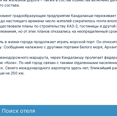
о состава.
омент градообразующее предприятие Кандалакши переживает не
 до настоящего времени число жителей сократилось почти вполов
ествовали планы по строительству КАЗ-2, гостиницы и другой
люминия, но от этих планов отказались на неопределенный срок
ь в жизни города продолжает играть морской порт. Он относи
у. Сообщение налажено с другими портами Белого моря, Архан
езнодорожного маршрута, через Кандалакшу пролегает федера
ак «Кола». По ней город связан с такими отдаленными населенн
к. Своего международного аэропорта здесь нет, ближайший ра
ши на 250 км.
Поиск отеля