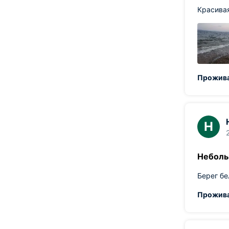
Красивая
Прожива
Н
Неболь
Берег бе
Прожива