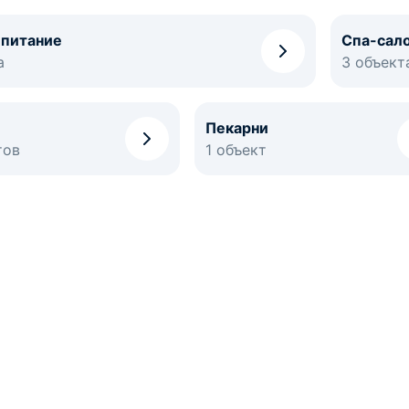
 питание
Спа-сал
а
3 объект
Пекарни
тов
1 объект