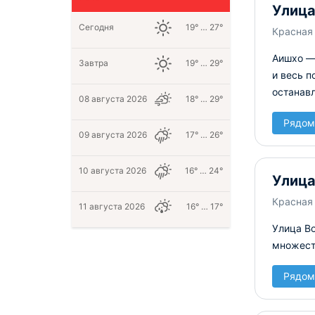
Улица
Сегодня
19° … 27°
Красная
Аишхо — 
Завтра
19° … 29°
и весь п
останавл
08 августа 2026
18° … 29°
Рядом
09 августа 2026
17° … 26°
10 августа 2026
16° … 24°
Улица
Красная 
11 августа 2026
16° … 17°
Улица Во
множеств
Рядом