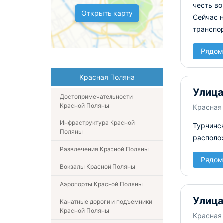
честь во
Открыть карту
Сейчас н
транспор
Рядом
Красная Поляна
Улица
Достопримечательности
Красной Поляны
Красная 
Инфраструктура Красной
Турчинск
Поляны
располо
Развлечения Красной Поляны
Рядом
Вокзалы Красной Поляны
Аэропорты Красной Поляны
Улица
Канатные дороги и подъемники
Красной Поляны
Красная 