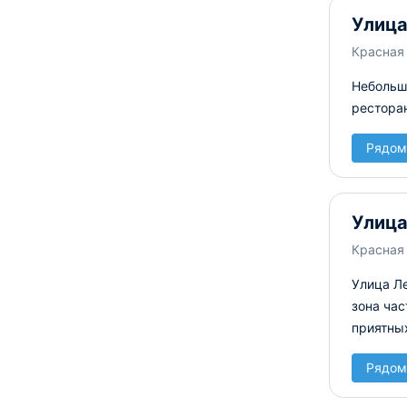
Улица
Красная 
Небольшо
рестора
Рядом
Улица
Красная
Улица Л
зона час
приятных
Рядом