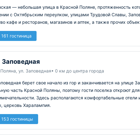
ская — небольшая улица в Красной Поляне, протяженность кото
ении с Октябрьским переулком, улицами Трудовой Славы, Запов
о кафе и ресторанов, магазинов и аптек, а также прочих объ
 161 гостиница
 Заповедная
Поляна, ул. Заповедная
• 0 км до центра города
поведная берет свое начало из гор и заканчивается на улице З
ную часть Красной Поляны, поэтому гости поселка откроют дл
имечательности. Здесь располагаются комфортабельные отели и
ы, церковь Харалампия.
 153 гостиницы