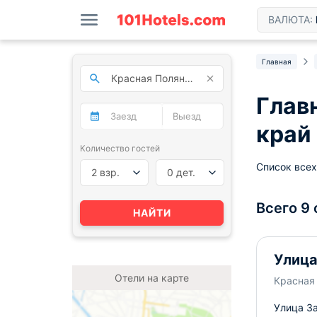
ВАЛЮТА:
Главная
Глав
край
Количество гостей
Список всех
2 взр.
0 дет.
Всего 9
НАЙТИ
Улица
Отели на карте
Красная 
Улица За