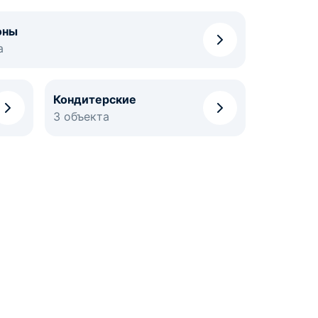
оны
а
Кондитерские
3 объекта