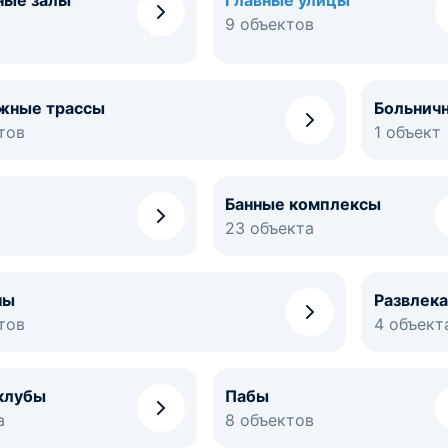
ные залы
Главные улицы
9 объектов
жные трассы
Больнич
тов
1 объект
Банные комплексы
23 объекта
ны
Развлек
тов
4 объект
клубы
Пабы
а
8 объектов