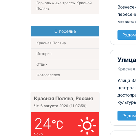
Горнолыжные трассы Красной
Вознесен
Поляны
пересеч
множеств
О поселке
Рядом
Красная Поляна
История
Улица
Отдых
Красная 
Фотогалерея
Улица За
централь
достопр
Красная Поляна, Россия
культур
Чт, 6 августа 2026
(
11:08:00
)
Рядом
24
Ясно