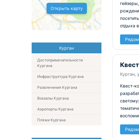
гейзеры,
Открыть карту
рождени
посетит
отдыха в
Рядом
Курган
Достопримечательности
Квест
Кургана
Курган, 
Инфраструктура Кургана
Квест-ко
Развлечения Кургана
разраба
Вокзалы Кургана
светому
тематиче
Аэропорты Кургана
воспоми
Пляжи Кургана
Рядом