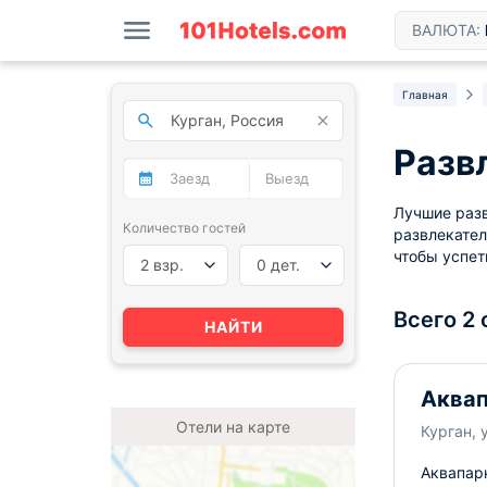
ВАЛЮТА:
Главная
Разв
Лучшие разв
Количество гостей
развлекател
чтобы успет
2 взр.
0 дет.
Всего 2
НАЙТИ
Аквап
Отели на карте
Курган, 
Аквапар