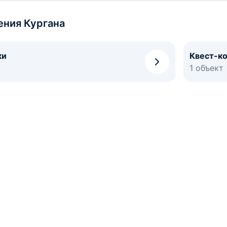
ения Кургана
ки
Квест-к
1 объект