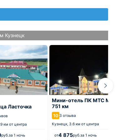
м Кузнецк
Мини-отель ПК МТС М5-
Гости
751 км
ица Ласточка
9.3
15 о
10
3 отзыва
ывов
Кузнецк
Кузнецк,
3.6 км от центра
.9 км от центра
0
4 875
2 7
руб.
за 1 ночь
от
руб.
за 1 ночь
от