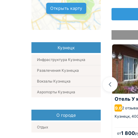
Открыть карту
Кузнецк
Инфраструктура Кузнецка
Развлечения Кузнецка
Вокзалы Кузнецка
Аэропорты Кузнецка
ь ПК МТС М5-
Гостиница Ясная Поляна
Отель У
9.3
9.6
15 отзывов
2 отзыва
О городе
Кузнецк,
10.2 км от центра
Кузнецк,
400
м от центра
Отдых
2 700
1 800
.
за 1 ночь
от
руб.
за 1 ночь
от
р