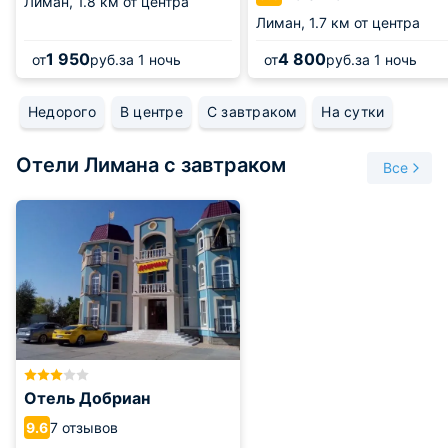
Лиман,
1.8 км от центра
Лиман,
1.7 км от центра
1 950
4 800
от
руб.
за 1 ночь
от
руб.
за 1 ночь
Недорого
В центре
С завтраком
На сутки
Отели Лимана с завтраком
Все
Отель Добриан
7 отзывов
9.6