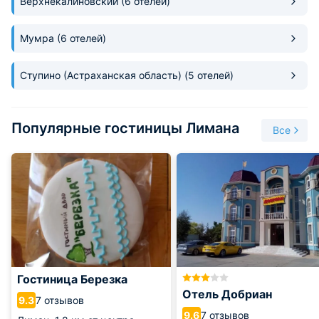
Верхнекалиновский
(6 отелей)
давно в Лимане была выстроена новая церковь. Добраться
до поселка очень легко, так как через него курсирует
множество маршрутных автобусов.
Мумра
(6 отелей)
Ступино (Астраханская область)
(5 отелей)
Популярные гостиницы Лимана
Все
Гостиница Березка
Отель Добриан
7 отзывов
9.3
7 отзывов
9.6