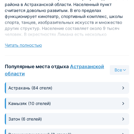
района в Астраханской области. Населенный пункт
считается довольно развитым. В его пределах
функционирует кинотеатр, спортивный комплекс, школы
спорта, танцев, изобразительных искусств и множество
других структур. Население составляет около 9 тысяч
человек. В окрестностях Лимана есть несколько
небольших отелей, в которых могут разместиться все гости
Читать полностью
населенного пункта.
Там же, в их составе, работает пару ресторанчиков.
Перекусить можно так же в одной из кафешек поселка.
Популярные места отдыха
Астраханской
Все
Свой досуг приезжие могут организовать в Парке Мира
области
либо же в Парке Ветеранов. Самой главной
достопримечательностью является Лиманский Курул. Это
Астрахань
(84 отеля)
своеобразный буддистский храм. На его территории
имеется «Колесо учения», барабаны «кюрдэ», а также
золотая статуя Будды, высота которой составляет полтора
Камызяк
(10 отелей)
метра.
Среди интересных мест поселка можно также выделить
Затон
(6 отелей)
Центральную аллею, которая проходит через все
территорию Лимана и Мемориалы павшим воинам. Не так