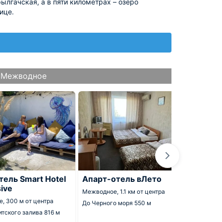
ылгачская, а в пяти километрах – озеро
лице.
 Межводное
ель Smart Hotel
Апарт-отель вЛето
Госте
sive
Hous
Межводное,
1.1 км от центра
е,
300 м от центра
9.8
До Черного моря
550 м
2 от
итского залива
816 м
Межвод