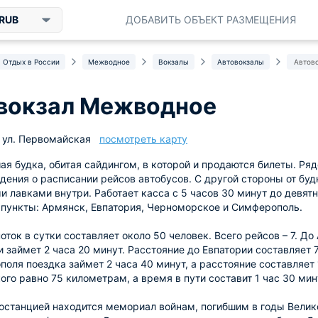
RUB
ДОБАВИТЬ ОБЪЕКТ РАЗМЕЩЕНИЯ
Отдых в России
Межводное
Вокзалы
Автовокзалы
Автов
вокзал Межводное
 ул. Первомайская
посмотреть карту
ая будка, обитая сайдингом, в которой и продаются билеты. Ря
дения о расписании рейсов автобусов. С другой стороны от бу
 лавками внутри. Работает касса с 5 часов 30 минут до девятн
пункты: Армянск, Евпатория, Черноморское и Симферополь.
ток в сутки составляет около 50 человек. Всего рейсов – 7. До
и займет 2 часа 20 минут. Расстояние до Евпатории составляет 7
оля поездка займет 2 часа 40 минут, а расстояние составляет 
го равно 75 километрам, а время в пути составит 1 час 30 мин
останцией находится мемориал войнам, погибшим в годы Велик