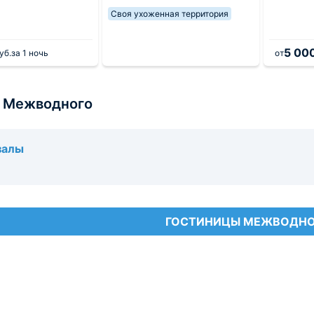
Своя ухоженная территория
5 00
уб.
за 1 ночь
от
 Межводного
залы
ГОСТИНИЦЫ МЕЖВОДН