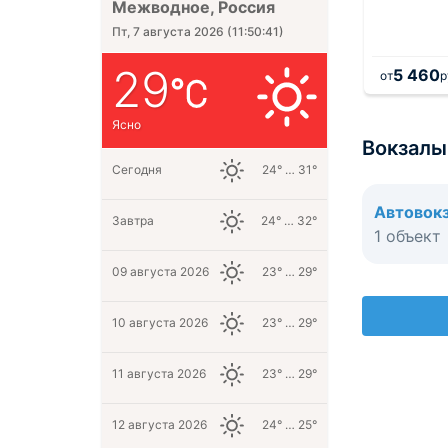
Межводное, Россия
Пт, 7 августа 2026
(
11:50:41
)
29
3 700
5 460
.
за 1 ночь
от
руб.
за 1 ночь
от
р
Ясно
Вокзалы
Сегодня
24° … 31°
Автовок
Завтра
24° … 32°
1 объект
09 августа 2026
23° … 29°
10 августа 2026
23° … 29°
11 августа 2026
23° … 29°
12 августа 2026
24° … 25°