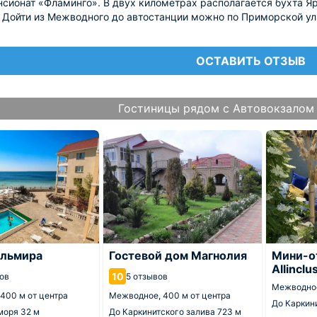
нсионат «Фламинго». В двух километрах располагается бухта Яр
 Дойти из Межводного до автостанции можно по Приморской у
ОСТАВИТЬ ОТЗЫВ
Гостиницы рядом с Автовокзалом
альмира
Гостевой дом Магнолия
Мини-от
Allinclu
10
ов
5 отзывов
Межводно
400 м от центра
Межводное,
400 м от центра
До Каркин
 моря
32 м
До Каркинитского залива
723 м