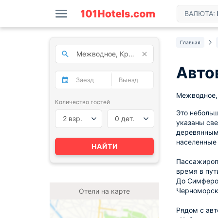
ВАЛЮТА:
Главная
Авто
Межводное,
Количество гостей
Это небольш
2 взр.
0 дет.
указаны све
деревянными
населенные 
НАЙТИ
Пассажиропо
время в пут
До Симфероп
Черноморско
Отели на карте
Рядом с авт