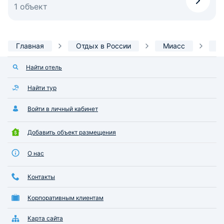
1 объект
Главная
Отдых в России
Миасс
И
Найти отель
Найти тур
Войти в личный кабинет
Добавить объект размещения
О нас
Контакты
Корпоративным клиентам
Карта сайта