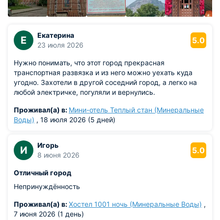
году нового населенного пункта – поселка Султановский.
На протяжении следующих десятилетий поселок
Султановский активно развивался. Здесь строились
Екатерина
Е
5.0
небольшие предприятия, торговые точки. Огромное
23 июля 2026
влияние на развитие экономического потенциала поселка
Нужно понимать, что этот город прекрасная
произвело появление в нем стекольного завода,
транспортная развязка и из него можно уехать куда
построенного в 1898 году.
угодно. Захотели в другой соседний город, а легко на
любой электричке, погуляли и вернулись.
В 1906 году поселок Султановский получил новое название
– Илларионовский в честь новоназначенного кавказского
Проживал(а) в:
Мини-отель Теплый стан (Минеральные
наместника Иллариона Воронцова-Дашкова. А уже в 1921
Воды)
, 18 июля 2026 (5 дней)
году поселок и близлежащая станция были объединены в
единый административный объект – город Минеральные
Воды. В то время в нем проживало около 14 тысяч
Игорь
И
5.0
жителей. В 1924 году также учрежден Минераловодский
8 июня 2026
район.
Отличный город
Непринуждённость
В 20-30 гг. в Минеральных водах появилось два больших
предприятия, специализирующиеся по переработке и
Проживал(а) в:
Хостел 1001 ночь (Минеральные Воды)
,
добыче нерудных материалов, – рудник «Бештаунит» и
7 июня 2026 (1 день)