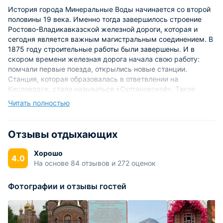
История города Минеральные Воды начинается со второй
половины 19 века. Именно тогда завершилось строение
Ростово-Владикавказской железной дороги, которая и
сегодня является важным магистральным соединением. В
1875 году строительные работы были завершены. И в
скором времени железная дорога начала свою работу:
помчали первые поезда, открылись новые станции.
Станция, которая образовалась в ответвлении на
Кисловодск, стала называться «Султановской». Такое
необычное название объяснялось тем, что она находилась
Читать полностью
на территории, когда-то принадлежащей султану Гирею.
В
то время на станции проживало примерно полтысячи
рабочих, которые занимались сначала строительством
Отзывы отдыхающих
дороги, а затем обслуживали станцию и местное
паровозное депо.
Хорошо
4.0
На основе 84 отзывов и 272 оценок
Со временем количество рабочих на «Султановской»
увеличивалось, появились новые поселенцы, которые
Фотографии и отзывы гостей
селились неподалеку от станции. В подавляющем
большинстве это были ремесленники и кустарники,
которые приезжали продавать свой товар рабочим
станции. Все эти факторы привели к появлению в 1878