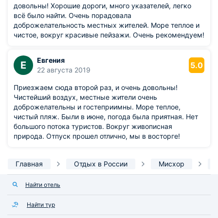
довольны! Хорошие дороги, много указателей, легко
цветов, образует удивительную смесь, оказывающую
всё было найти. Очень порадовала
благотворное воздействие на весь человеческий организм:
доброжелательность местных жителей. Море теплое и
нормализуется состояние нервной системы, улучшается
чистое, вокруг красивые пейзажи. Очень рекомендуем!
работа дыхательных путей, проходят приступы удушья у
страдающих астмой.
Евгения
Е
5.0
Помимо уникального климата, Мисхор славится своими
22 августа 2019
галечными пляжами, канатной дорогой до Ай-Петри и
великолепным Мисхорским парком, заложенным еще в
Приезжаем сюда второй раз, и очень довольны!
конце восемнадцатого столетия.
Чистейший воздух, местные жители очень
доброжелательны и гостеприимны. Море теплое,
чистый пляж. Были в июне, погода была приятная. Нет
большого потока туристов. Вокруг живописная
природа. Отпуск прошел отлично, мы в восторге!
Главная
Отдых в России
Мисхор
Найти отель
Найти тур