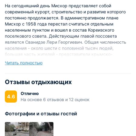
На сегодняшний день Мисхор представляет собой
современный курорт, строительство и развитие которого
постоянно продолжается. В административном плане
Мисхор с 1958 года перестал считаться отдельным
населенным пунктом и вошел в состав Кореизского
поселкового совета. Действующим главой поссовета
является Сванидзе Лери Георгиевич. Общая численность
населения - около шести с половиной тысяч людей,
большая часть жителей - представители крымско-
татарского этноса. В поселке находится две школы:
Читать полностью
общеобразовательная и художественная, где помимо
традиционных базовых дисциплин, преподается также
лепка.
Отзывы отдыхающих
Экономика поселка держится главным образом на
Отлично
4.6
туристско-экскурсионной деятельности, которая приносит
На основе 6 отзывов и 12 оценок
основную часть доходов в местный бюджет. Также здесь
располагается одно из отделений винодельческого совхоза
Фотографии и отзывы гостей
«Ливадия».
Наличие чрезвычайно благоприятных природно-
климатических условий привлекает в Мисхор огромное