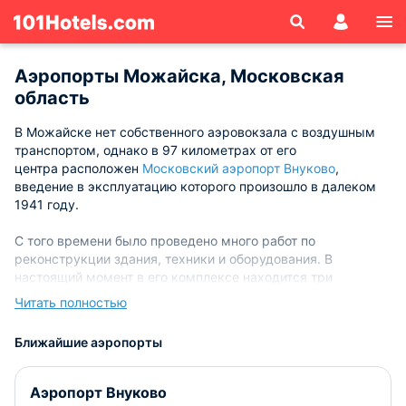
Аэропорты Можайска, Московская
область
В Можайске нет собственного аэровокзала с воздушным
транспортом, однако в 97 километрах от его
центра расположен
Московский аэропорт Внуково
,
введение в эксплуатацию которого произошло в далеком
1941 году.
С того времени было проведено много работ по
реконструкции здания, техники и оборудования. В
настоящий момент в его комплексе находится три
пассажирских терминала, которые примыкают друг к
Читать полностью
другу и соединены переходом с внутренней стороны.
Благодаря такому введенному новшеству, пропускная
Ближайшие аэропорты
способность аэропорта была увеличена до 25 миллионов
человек в год. Во Внуково доступны такие дополнительные
услуги, как бронирование номера в гостинице,
Аэропорт Внуково
пользование бесплатным интернетом, автостоянкой,