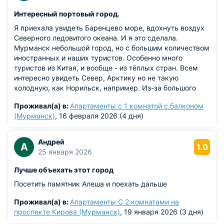
Интересный портовый город.
Я приехала увидеть Баренцево море, вдохнуть воздух
Северного ледовитого океана. И я это сделала.
Мурманск небольшой город, но с большим количеством
иностранных и наших туристов. Особенно много
туристов из Китая, и вообще - из тёплых стран. Всем
интересно увидеть Север, Арктику но не такую
холодную, как Норильск, например. Из-за большого
наплыва туристов в феврале (они ещё едут за
Проживал(а) в:
Апартаменты с 1 комнатой с балконом
северным сиянием) даже за месяц забронировать
(Мурманск)
, 16 февраля 2026 (4 дня)
гостиницу невозможно. Предлагают уже только
апартаменты в неудобных локация. Так что жила я в
квартире на сопке. Вот так. Но в Мурманск интересно
Андрей
А
1.0
было приехать я довольна.
25 января 2026
Лучше объехать этот город
Посетить памятник Алеша и поехать дальше
Проживал(а) в:
Апартаменты С 2 комнатами на
проспекте Кирова (Мурманск)
, 19 января 2026 (3 дня)