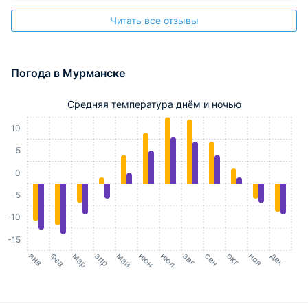
Читать все отзывы
Погода в Мурманске
Средняя температура днём и ночью
15
10
5
0
-5
-10
-15
янв
фев
мар
апр
май
июн
июл
авг
сен
окт
ноя
дек