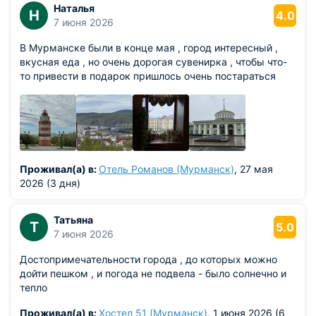
мужской монастырь с родниковой водой.Жителей
Наталья
Н
4.0
города.благодарна мужчине,который отложив свои
7 июня 2026
дела сопроводил меня дворами к "Ждущей " чтобы мне
В Мурманске были в конце мая , город интересный ,
облегчить поиски.и много других горожан легко
вкусная еда , но очень дорогая сувенирка , чтобы что-
откликались на просьбу
то привести в подарок пришлось очень постараться
подсказать,показать,сфотографировать.Северный
город теплых сердец спасибо тебе за прием .Будь
счастлив!
Проживал(а) в:
Отель Романов (Мурманск)
, 27 мая
2026 (3 дня)
Татьяна
Т
5.0
7 июня 2026
Достопримечательности города , до которых можно
дойти пешком , и погода не подвела - было солнечно и
тепло
Проживал(а) в:
Хостел 51 (Мурманск)
, 1 июня 2026 (6