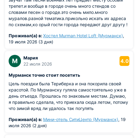
трепет.и вообще в городе очень много стендов со
словами песен о городе.это очень мило.много
муралов.разной тематика.прикольно искать их адреса
по схемам,ко орый гости города передают друг другу !
Щемящее до слез впечатление оставляет памятник
Проживал(а) в:
Хостел Murman Hotel Loft (Мурманск)
,
маяк с книгой памяти погибших подводников и
19 июля 2026 (3 дня)
экипажей. .интересен музыкальный сквер с поляной
ромашек и со скульптурой Николая угодника .и
недалеко от него галерея фотографий парусников с
Мария
М
4.0
очень гостеприимной хозяйкой.Симпатичен
22 июля 2026
театральный сквер.и дама с собачкой и текст в
записной книжке ее.Очень ожидаем и значим памятник
Мурманск точно стоит посетить
треске ,спасшей от голода горожан в годы войны
Цель поездки была Териберка и она покорила своей
Неожиданно для заполярного города много цветов
красотой. По Мурманску гуляла самостоятельно уже в
ярких красивых клумб.в горшках и кашпо
день отъезда. Прошлась по знаковым местам. Думаю,
петуний.покоряют милотой стволы карельских берёз на
я правильно сделала, что приехала сюда летом, потому
улицах города у Семеновского озера и за городом
что зимой вряд ли удалось так погулять
.город очень зелёный.много высажено рябин целые
аллеи это очень красиво город чтит и помнит своих
Проживал(а) в:
Мини-отель СитиЦентр (Мурманск)
, 19
героев и это подчёркнуто и это важно.следует конечно
июля 2026 (2 дня)
упомянуть и уникальные объекты атомный ледокол
"Ленин ",Алёшу..храмы и необычный по убранству