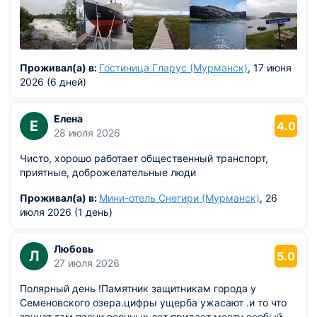
Проживал(а) в:
Гостиница Гларус (Мурманск)
, 17 июня
2026 (6 дней)
Елена
Е
4.0
28 июля 2026
Чисто, хорошо работает общественный транспорт,
приятные, доброжелательные люди
Проживал(а) в:
Мини-отель Снегири (Мурманск)
, 26
июля 2026 (1 день)
Любовь
Л
5.0
27 июля 2026
Полярный день !Памятник защитникам города у
Семеновского озера.цифры ущерба ужасают .и то что
звучат там песни военных лет придает месту особый