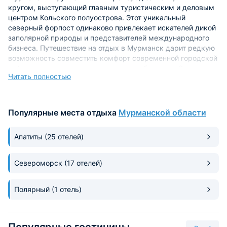
кругом, выступающий главным туристическим и деловым
центром Кольского полуострова. Этот уникальный
северный форпост одинаково привлекает искателей дикой
заполярной природы и представителей международного
бизнеса. Путешествие на отдых в Мурманск дарит редкую
возможность совместить комфорт современной городской
инфраструктуры с экспедициями к побережью Северного
Читать полностью
Ледовитого океана.
Главное чудо Заполярья: как и когда ловить
северное сияние
Популярные места отдыха
Мурманской области
В какое время года лучше приехать?
Апатиты
(25 отелей)
Сезон охоты за северным сиянием длится с сентября по
апрель. Главным условием для наблюдения выступает
Североморск
(17 отелей)
долгая и глубокая полярная ночь. Максимальные шансы
увидеть яркие зеленые переливы выпадают на период с
декабря по февраль.
Полярный
(1 отель)
Топ-локации для наблюдения за сиянием
Загородные трассы – Серебрянское и Ленинградское