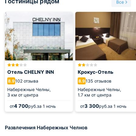
Гостиницы рядом
Все
Отель CHELNY INN
Крокус-Отель
102 отзыва
135 отзывов
8.9
8.9
Набережные Челны,
Набережные Челны,
3 км от центра
1.7 км от центра
4 700
3 300
от
руб.
за 1 ночь
от
руб.
за 1 ночь
Развлечения Набережных Челнов