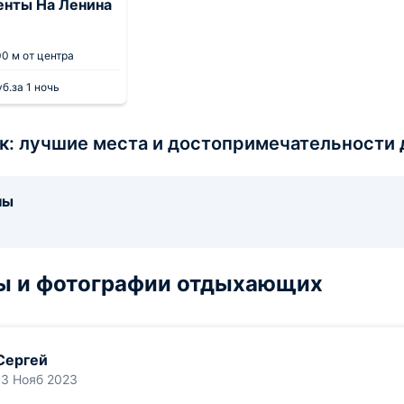
енты На Ленина
0 м от центра
уб.
за 1 ночь
к: лучшие места и достопримечательности 
ны
ы и фотографии отдыхающих
Сергей
13 Нояб 2023