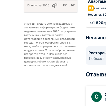
Апартам
13 августа 2026
15° … 16°
8.1
2 отзыва
Невьянск,
80
1 820
от
р
У нас Вы найдете всю необходимую и
актуальную информацию о бюджетном
отдыхе в Невьянске в 2026 году: цены в
гостиницах и гостевых домах,
Невьянс
фотографии и достопримечательности
города, погода, обзоры интересных
мест, чтобы определиться что посетить
и куда сходить. Хотите забронировать
Рестора
недорогой отель в Невьянске без
посредников? У нас указаны прямые
1 объект
цены для любого жилья. Доверьте
организацию своего отдыха нам!
Отзыв
С