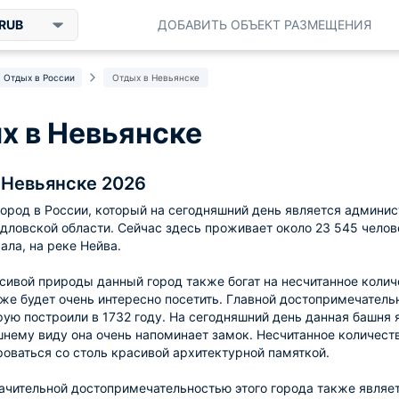
RUB
ДОБАВИТЬ ОБЪЕКТ РАЗМЕЩЕНИЯ
Отдых в России
Отдых в Невьянске
х в Невьянске
 Невьянске 2026
город в России, который на сегодняшний день является админи
дловской области. Сейчас здесь проживает около 23 545 челов
ала, на реке Нейва.
ивой природы данный город также богат на несчитанное колич
же будет очень интересно посетить. Главной достопримечатель
рую построили в 1732 году. На сегодняшний день данная башня 
нему виду она очень напоминает замок. Несчитанное количеств
оваться со столь красивой архитектурной памяткой.
ачительной достопримечательностью этого города также являе