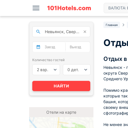
ВАЛЮТА:
Главная
Отды
Отдых в
Количество гостей
Невьянск - 
2 взр.
0 дет.
округа Свер
Среднего Ур
НАЙТИ
Помимо крас
которые так
башня, кото
своему внеш
Отели на карте
сфотографир
Не менее зн