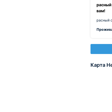
расный 
вам!
расный о
Прожива
Карта Н