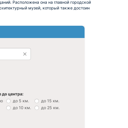
аний. Расположена она на главной городской
рхитектурный музей, который также достоин
 до центра:
но
до 5 км.
до 15 км.
до 10 км.
до 25 км.