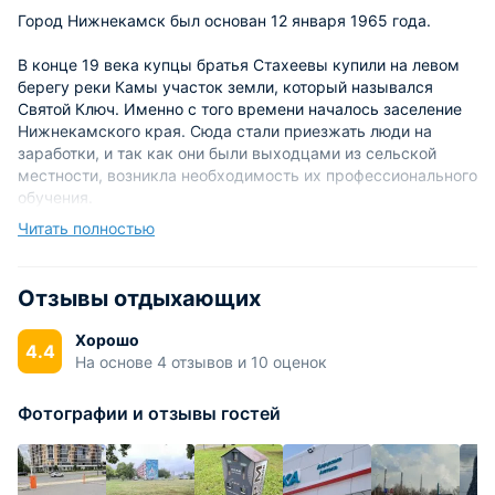
Город Нижнекамск был основан 12 января 1965 года.
В конце 19 века купцы братья Стахеевы купили на левом
берегу реки Камы участок земли, который назывался
Святой Ключ. Именно с того времени началось заселение
Нижнекамского края. Сюда стали приезжать люди на
заработки, и так как они были выходцами из сельской
местности, возникла необходимость их профессионального
обучения.
Читать полностью
По статистике 1901 года, село считалось самым крупным
по количеству людей. В нем находилось 942 крестьянских
подворий, в которых проживало более 2 тыс. человек.
Отзывы отдыхающих
Строительство города началось в 1961 году, в связи со
Хорошо
4.4
строительством нефтехимического комбината. В этом же
На основе 4 отзывов и 10 оценок
году был построен первый жилой дом. Благодаря
высокому темпу строительства в 1966 году Нижнекамску
Фотографии и отзывы гостей
был присвоен статус города.
Строительство велось комплексно, днем и ночью: вместе с
жилыми домами строились детские садики, школы,