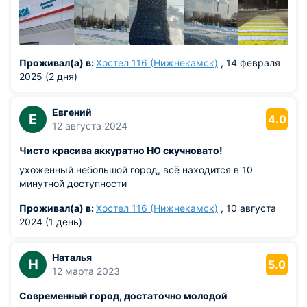
покидать поселок.
Сегодня г. Нижнекамск является одним из самых крупных
промышленных и культурных центров республики
Татарстан. Третий по количеству жителей. Город и сейчас
Проживал(а) в:
Хостел 116 (Нижнекамск)
, 14 февраля
продолжает активно развиваться
2025 (2 дня)
Евгений
Е
4.0
12 августа 2024
Чисто красива аккуратно НО скучновато!
ухоженный небольшой город, всё находится в 10
минутной доступности
Проживал(а) в:
Хостел 116 (Нижнекамск)
, 10 августа
2024 (1 день)
Наталья
Н
5.0
12 марта 2023
Современный город, достаточно молодой