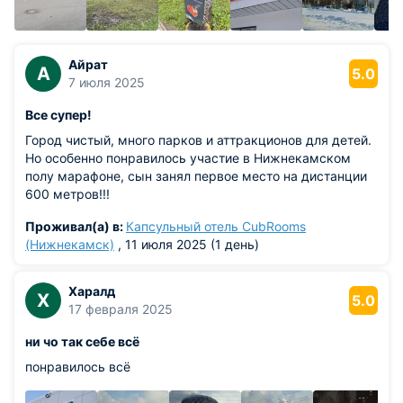
больницы, магазины и спортивные площадки.
Город находится на месте тайги. Нижнекамск — зеленый
город, почти девять гектаров его площади занимают
Айрат
А
5.0
зеленые насаждения.
7 июля 2025
Все супер!
Несмотря на то что город молодой, Нижнекамск быстро
развивался.
Город чистый, много парков и аттракционов для детей.
Но особенно понравилось участие в Нижнекамском
Заводские корпуса росли очень быстро. В 1967 году после
полу марафоне, сын занял первое место на дистанции
того, как на пустом месте стали строить, Нижнекамский
600 метров!!!
химкомбинат дал первую долгожданную продукцию.В
апреле 1967 года начало развиваться
Проживал(а) в:
Капсульный отель CubRooms
автомобилестроение. Была поставлена задача: обеспечить
(Нижнекамск)
, 11 июля 2025 (1 день)
страну качественными шинами.
Харалд
И уже в 1974 году Нижнекамский шинный завод изготовил
Х
5.0
17 февраля 2025
свой первый миллион шин.В 1980 году началось
строительство Атомной станции в городе Нижнекамск, но
ни чо так себе всё
строительство АЭС не было законченно, так как экологи
понравилось всё
бастовали из-за Чернобыльской аварии в 1986 году.
Начался социально-экономический кризис, и люди стали