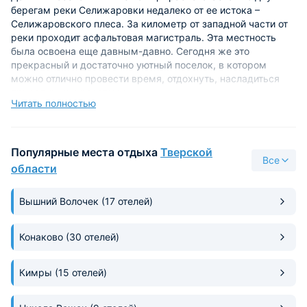
берегам реки Селижаровки недалеко от ее истока –
Селижаровского плеса. За километр от западной части от
реки проходит асфальтовая магистраль. Эта местность
была освоена еще давным-давно. Сегодня же это
прекрасный и достаточно уютный поселок, в котором
можно отлично провести время, отдохнуть, насладиться
природными красотами.
Читать полностью
Если вы отправились на отдых в Нижние Котицы, то почему
бы вам не посетить базу отдыха Селигер, которая
полностью благоустроена, ее коттеджи вмещают от
Популярные места отдыха
Тверской
Все
четырех до восьми человек, на территории этой
области
туристической базы имеется русская баня на дровах.
Вышний Волочек
(17 отелей)
Есть здесь всевозможные уютные и красивые беседки,
детская площадка, горка, мангалы, различные причалы,
лодки, инвентарь, автомобильная стоянка, чистый воздух,
Конаково
(30 отелей)
вода и множество других не менее привлекательных
аргументов, которые могут подтолкнуть вас к такому
отдыху. До озера вы быстро сможете добраться пешком.
Кимры
(15 отелей)
Рыбаки могут порыбачить в водоемах Селигерского края,
которые располагаются близко к территории