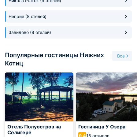
Никола Рожок
(9 отелей)
туристической базы. В этой местности имеется также
немало достопримечательностей, которые будут радовать
глаз туриста на протяжении всего пребывания в поселке.
Неприе
(8 отелей)
Завидово
(8 отелей)
Популярные гостиницы Нижних
Все
Котиц
Отель Полуостров на
Гостиница У Озера
Селигере
18 отзывов
9.4