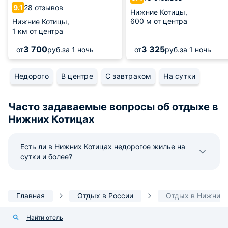
28 отзывов
9.1
Нижние Котицы,
600 м от центра
Нижние Котицы,
1 км от центра
3 700
3 325
от
руб.
за 1 ночь
от
руб.
за 1 ночь
Недорого
В центре
С завтраком
На сутки
Часто задаваемые вопросы об отдыхе в
Нижних Котицах
Есть ли в Нижних Котицах недорогое жилье на
сутки и более?
Главная
Отдых в России
Отдых в Нижних 
Найти отель