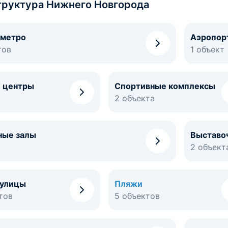
руктура Нижнего Новгорода
 метро
Аэропор
тов
1 объект
 центры
Спортивные комплексы
2 объекта
ные залы
Выставо
2 объект
 улицы
Пляжи
тов
5 объектов