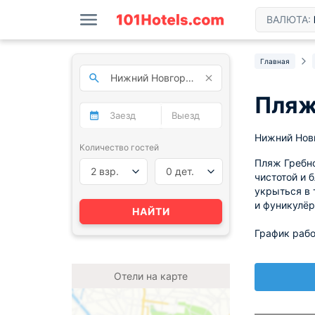
ВАЛЮТА:
Главная
Пляж
Нижний Нов
Количество гостей
Пляж Гребно
2 взр.
0 дет.
чистотой и 
укрыться в 
и фуникулёр
НАЙТИ
График рабо
Отели на карте