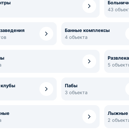
нтры
Больнич
43 объек
 заведения
Банные комплексы
тов
4 объекта
ны
Развлек
а
5 объект
-клубы
Пабы
3 объекта
жные
Лыжные 
а
2 объект