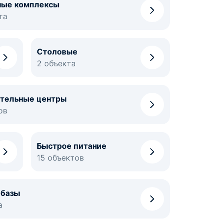
ные комплексы
та
Столовые
2 объекта
ательные центры
ов
Быстрое питание
15 объектов
базы
а