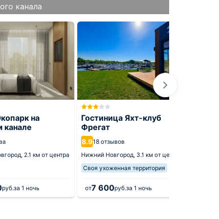
ого канала
Апарт
Парус
копарк на
Гостиница Яхт-клуб
м канале
Фрегат
9.6
7 от
8.9
ва
18 отзывов
Нижний 
вгород,
2.1 км от центра
Нижний Новгород,
3.1 км от центра
Своя ухоженная территория
0
7 600
7 0
руб.
за 1 ночь
от
руб.
за 1 ночь
от