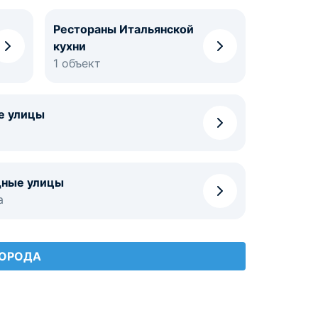
Рестораны Итальянской
кухни
1 объект
е улицы
ные улицы
а
ГОРОДА