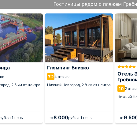
Гостиницы рядом с пляжем Гребн
онда
Глэмпинг Близко
Отель Э
7.2
вов
4 отзыва
Гребно
город,
2.5 км от центра
Нижний Новгород,
2.8 км от центра
10
2 отзы
Нижний Но
8 000
9 50
руб.
за 1 ночь
от
руб.
за 1 ночь
от