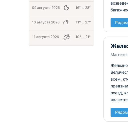
возведен
09 августа 2026
16° … 28°
багажное
10 августа 2026
11° … 27°
Рядом
11 августа 2026
10° … 21°
Желез
Магнитог
Железно
Величест
всем, кт
предзна
поезд, к
является
Рядом