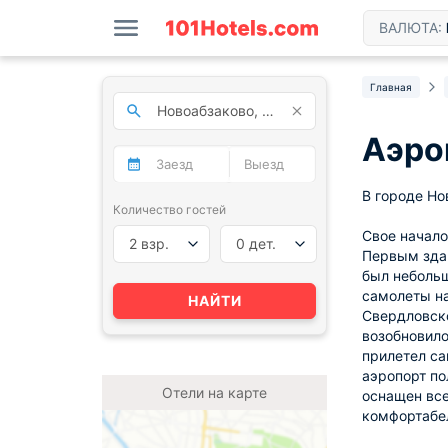
ВАЛЮТА:
Главная
Аэро
В городе Но
Количество гостей
Свое начало
2 взр.
0 дет.
Первым здан
был небольш
самолеты на
НАЙТИ
Свердловск
возобновило
прилетел са
аэропорт по
Отели на карте
оснащен вс
комфортабел