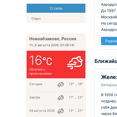
Аэродром
О селе
До 1997
Москвой
Отдых
На сего
Аэродро
Новоабзаково, Россия
Рядом
Чт, 6 августа 2026
(
21:28:15
)
16
Ближайш
Облачно с
прояснениями
Желе
Сегодня
13° … 16°
Белорецк
В 1956 г
Завтра
11° … 23°
позднее,
себя два
08 августа 2026
13° … 27°
через Б