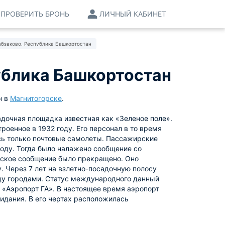
ПРОВЕРИТЬ БРОНЬ
ЛИЧНЫЙ КАБИНЕТ
бзаково, Республика Башкортостан
ублика Башкортостан
н в
Магнитогорске
.
адочная площадка известная как «Зеленое поле».
оенное в 1932 году. Его персонал в то время
ись только почтовые самолеты. Пассажирские
году. Тогда было налажено сообщение со
рское сообщение было прекращено. Оно
у. Через 7 лет на взлетно-посадочную полосу
ду городами. Статус международного данный
й «Аэропорт ГА». В настоящее время аэропорт
дания. В его чертах расположилась