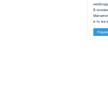
необход
В основн
Магнитог
и то же
Рядом