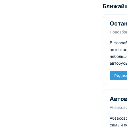
Ближайш
Остан
Новоабз
В Новоаб
автостан
небольш
автобус
Рядом
Автов
Абзаково
Абзаково
самый п