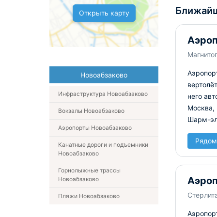
Ближайш
Открыть карту
Аэроп
Магнитог
Аэропорт
Новоабзаково
вертолё
Инфраструктура Новоабзаково
него авт
Москва,
Вокзалы Новоабзаково
Шарм-эл
Аэропорты Новоабзаково
Рядом
Канатные дороги и подъемники
Новоабзаково
Горнолыжные трассы
Аэроп
Новоабзаково
Стерлит
Пляжи Новоабзаково
Аэропорт