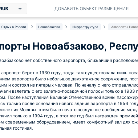
RUB
ДОБАВИТЬ ОБЪЕКТ РАЗМЕЩЕНИЯ
Отдых в России
Новоабзаково
Инфраструктура
Аэропорты Новоа
порты Новоабзаково, Респ
воабзаково нет собственного аэропорта, ближайший расположе
 аэропорт берет в 1930 году, тогда там существовала лишь пос
ием аэропорта было небольшое двухэтажное сооружение, постр
им и состоял из пятерых человек. По началу с него отправлял
чали взлетать с его взлетно-посадочной полосы только в 1933 
ом. После наступления Великой Отечественной войны пассажи
сь только после основания нового здания аэропорта в 1956 год
молет из Москвы, этим было начато воздушное сообщение меж
лучил только в 1994 году, в этот же год был награжден премие
ем современным оборудованием, имеет комфортный зал для ожи
ьная гостиная.