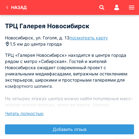
НАЗАД
ТРЦ Галерея Новосибирск
Новосибирск, ​ул. Гоголя, д. 13​
посмотреть карту
1.5 км до центра города
ТРЦ «Галерея Новосибирск» находится в центре города
рядом с метро «Сибирская». Гостей и жителей
Новосибирска ожидает современный проект с
уникальными медиафасадами, витражным остеклением
экстерьеров, широкими и просторными галереями для
комфортного шопинга.
На четырех этажах центра можно найти популярные масс-
маркет марки одежды, мидл-ап марки, одежду
российских дизайнеров. Также здесь есть магазины
Читать полностью
спортивной одежды или недорогой детской одежды.
Добавить отзыв
Из крупных магазинов в торговом центре есть
продуктовый супермаркет, гипермаркет бытовой техники,