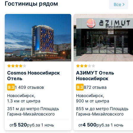
Гостиницы рядом
хобби-гипермаркет. Помимо 250 магазинов в ТРЦ также
Все
находятся фудкорт, салон красоты, банкоматы и кинотеатр.
С этажа на этаж можно прогуляться пешком, любуясь
фонтанами, а можно покататься на панорамных лифтах.
Парковка на 1200 мест находится на четвертом этаже.
Режим работы: ежедневно с 10:00 до 22:00.
Cosmos Новосибирск
АЗИМУТ Отель
Отель
Новосибирск
1 409 отзывов
872 отзыва
9.3
9.3
Новосибирск,
Новосибирск,
1.3 км от центра
900 м от центра
351 м
до метро Площадь
855 м
до метро Площадь
Гарина-Михайловского
Гарина-Михайловского
5 520
4 500
от
руб.
за 1 ночь
от
руб.
за 1 ночь