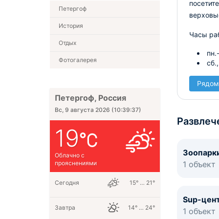
посетите
Петергоф
верховые
История
Часы ра
Отдых
пн.
Фотогалерея
сб.
Рядом
Петергоф, Россия
Вс, 9 августа 2026
(
10:39:37
)
Развлеч
19
Зоопарк
Облачно с
прояснениями
1 объект
Сегодня
15° … 21°
Sup-цен
Завтра
14° … 24°
1 объект