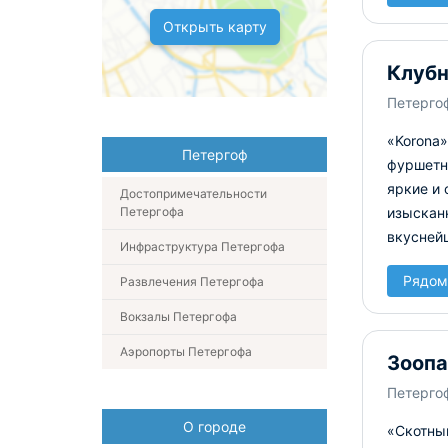
Открыть карту
Клубн
Петергоф
«Korona
Петергоф
фуршетн
яркие и 
Достопримечательности
Петергофа
изыскан
вкусней
Инфраструктура Петергофа
Рядом
Развлечения Петергофа
Вокзалы Петергофа
Аэропорты Петергофа
Зоопа
Петергоф
О городе
«Скотный