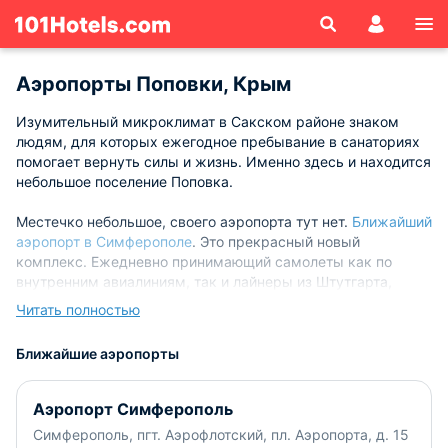
Аэропорты Поповки, Крым
Изумительный микроклимат в Сакском районе знаком
людям, для которых ежегодное пребывание в санаториях
помогает вернуть силы и жизнь. Именно здесь и находится
небольшое поселение Поповка.
Местечко небольшое, своего аэропорта тут нет.
Ближайший
аэропорт в Симферополе
. Это прекрасный новый
комплекс. Ежедневно принимающий самолеты как по
внутренним авиалиниям, так и лайнеры из Штутгарта,
Берлина. Франкфурта.
По отличной трассе от Симферополя
Читать полностью
всего 91 км и вы попадаете в удивительно зеленый край,
где даже воздух совершенно другой. В Поповке много СПА
Ближайшие аэропорты
курортов, санаториев, отлично развитая инфраструктура,
огромное количество кафе и ресторанов. В санаториях и на
базах отдыха вы увидите самое современное
Аэропорт Симферополь
оборудование, так что ваш отдых в этом прекрасном
Симферополь, пгт. Аэрофлотский, пл. Аэропорта, д. 15
местечке вам пойдет на пользу.