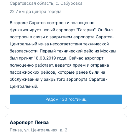
Саратовская область, с. Сабуровка
отдыха и отель при аэровокзале.
22.7 км до центра города
В силу технических особенностей взлетно-посадочной
В городе Саратов построен и полноценно
полосы аэропорт может принимать только принимать
только легкие воздушные суда, но работы по ее
функционирует новый аэропорт "Гагарин". Он был
реконструкции уже ведутся. Аэропорт Саратов-
построен в связи с закрытием аэропорта Саратов-
Центральный расположен всего в 3 км от центральной
Центральный из-за несоответствия технической
части города, поэтому находится в зоне легкой
безопасности. Первый технический рейс из Москвы
доступности. Сюда можно добраться на автобусе №90 и
был принят 18.08.2019 года. Сейчас аэропорт
маршрутных такси №№ 13, 31, 45, 65, 89, 115.
полноценно работает, ведется прием и отправка
пассажирских рейсов, которые ранее были на
обслуживании у закрытого аэропорта Саратов-
Центральный.
Рядом 130 гостиниц
Аэропорт Пенза
Пенза, ул. Центральная, д. 2