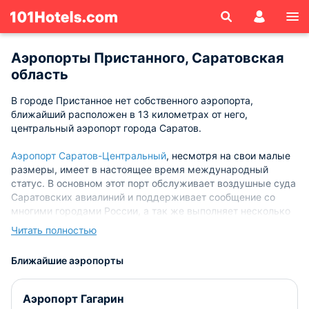
Аэропорты Пристанного, Саратовская
область
В городе Пристанное нет собственного аэропорта,
ближайший расположен в 13 километрах от него,
центральный аэропорт города Саратов.
Аэропорт Саратов-Центральный
, несмотря на свои малые
размеры, имеет в настоящее время международный
статус. В основном этот порт обслуживает воздушные суда
Саратовских авиалиний и поддерживает сообщение со
многими городами России, а так же выполняет несколько
международных рейсов. История аэропорта начинается в
Читать полностью
1912 году. С тех пор он претерпел массу изменений. В
1980-х его хотели перенести в другое место, но этого так и
Ближайшие аэропорты
не случилось.Ввиду международного статуса внутренняя
инфраструктура и сфера услуг аэропорта поддерживается
на высоком уровне. Здесь есть все необходимое для
Аэропорт Гагарин
комфортного ожидания вылета – кафе, ресторан, комната