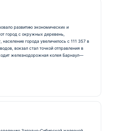
вовало развитию экономических и
тот город с окружных деревень,
 население города увеличилось с 111 357 в
аводов, вокзал стал точкой отправления в
оходит железнодорожная колея Барнаул—
азделению Западно-Сибирской железной