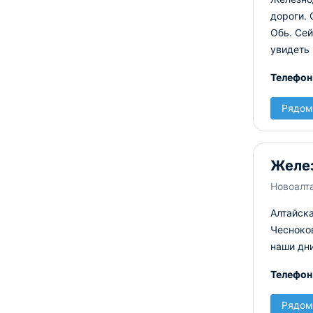
дороги. 
Обь. Се
увидеть 
Телефон
Рядом
Желез
Новоалта
Алтайск
Чесноков
наши дн
Телефон
Рядом