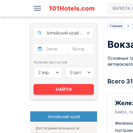
ВАЛЮТА:
Главная
Вокз
Основные тр
Количество гостей
автовокзало
2 взр.
0 дет.
Всего 3
НАЙТИ
Желе
Бийск, п
Алтайский край
Железно
Достопримечательности
построен