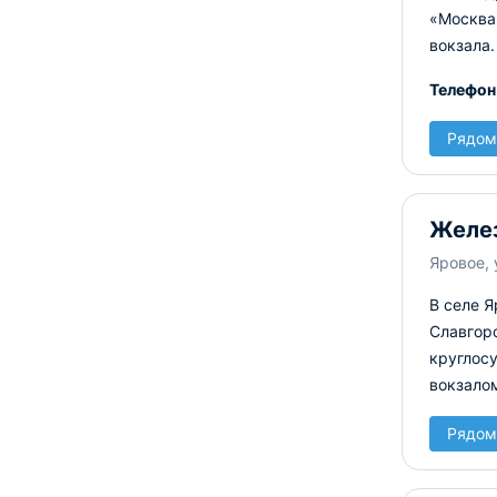
«Москва
вокзала.
Телефон
Рядом
Желез
Яровое, 
В селе 
Славгор
круглос
вокзалом
Рядом