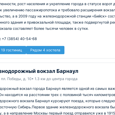
нности, рост населения и укрепление города в статусе ворот д
 к увеличению пассажиропотока и требовало расширения вокзал
ьство, а в 2009 году на железнодорожной станции «Бийск» сос
нного здания и привокзальной площади, также подвергнутой ре
окзала составляет более тысячи человек в сутки.
:
+7 (3854) 40-54-68
 19 гостиниц
Рядом 4 хостела
нодорожный вокзал Барнаул
 пл. Победы, д. 10
• 1.3 км до центра города
дорожный вокзал города Барнаул является одной из самых ва
Он находится на расстоянии трех с половиной тысяч километро
дорожного вокзала Барнаул курсируют поезда, которые следую
Восточную Сибирь.Первое здание железнодорожного вокзала бы
у, а в направление Москвы первый поезд отправился уже в 191