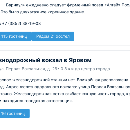
 — Барнаул» ежедневно следует фирменный поезд «Алтай».Посл
 Это было двухэтажное кирпичное здание.
:
+7 (3852) 38-19-08
 115 гостиниц
Рядом 21 хостел
нодорожный вокзал в Яровом
ул. Первая Вокзальная, д. 26
• 0.8 км до центра города
Яровое железнодорожной станции нет. Ближайшая расположена в
од. Адрес железнодорожного вокзала: улица Первая Вокзальна
уточно. Железнодорожная ветка огибает южную часть города, 
 находится городская автостанция.
 16 гостиниц