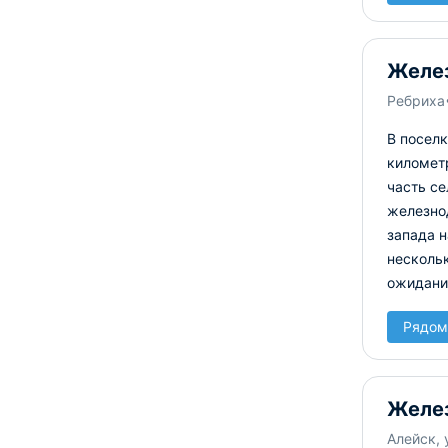
Желез
Ребриха
В посел
километр
часть се
железно
запада н
несколь
ожидани
Рядом
Желе
Алейск, 