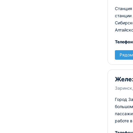
Станция
станции 
Сибирско
Алтайско
Телефон
Рядом
Желе
Заринск,
Город За
большом 
пассажир
работе в
Телефон