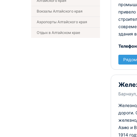
Алтайского края
промышле
Вокзалы Алтайского края
привело
строител
Аэропорты Алтайского края
совреме
Отдых в Алтайском крае
здания в
Телефон
Рядом
Желез
Барнаул,
Железно
дороги. 
железно
Азию и 
1914 год