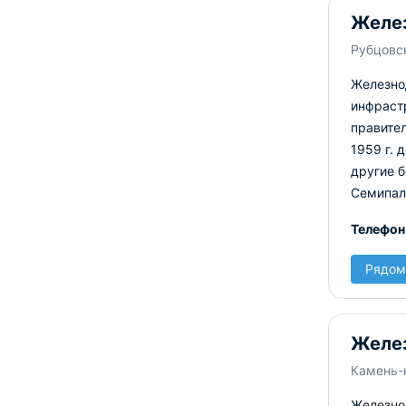
Желе
Рубцовск
Железно
инфрастр
правител
1959 г. 
другие 
Семипал
Телефон
Рядом
Желе
Камень-н
Железно