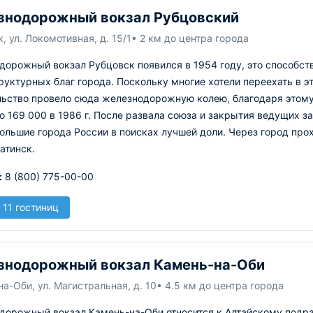
знодорожный вокзал Рубцовский
, ул. Локомотивная, д. 15/1
• 2 км до центра города
дорожный вокзал Рубцовск появился в 1954 году, это способст
уктурных благ города. Поскольку многие хотели переехать в э
ьство провело сюда железнодорожную колею, благодаря этому,
до 169 000 в 1986 г. После развала союза и закрытия ведущих з
большие города России в поисках лучшей доли. Через город пр
атинск.
:
8 (800) 775-00-00
 11 гостиниц
знодорожный вокзал Камень-на-Оби
а-Оби, ул. Магистральная, д. 10
• 4.5 км до центра города
дорожный вокзал Камень-на-Оби относится к Алтайскому подр