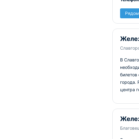
Рядом
Желе
Славгоро
В Славг
необход
билетов 
города. 
центра г
Желез
Благовещ