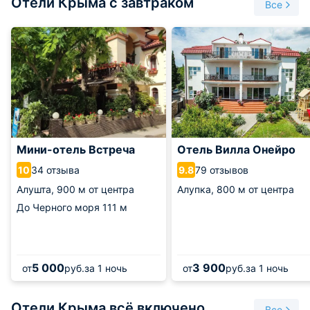
Отели Крыма с завтраком
Все
Мини-отель Встреча
Отель Вилла Онейро
34 отзыва
79 отзывов
10
9.8
Алушта,
900 м от центра
Алупка,
800 м от центра
До Черного моря
111 м
5 000
3 900
от
руб.
за 1 ночь
от
руб.
за 1 ночь
Отели Крыма всё включено
Все