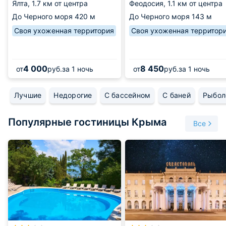
Ялта,
1.7 км от центра
Феодосия,
1.1 км от центра
До Черного моря
420 м
До Черного моря
143 м
Своя ухоженная территория
Своя ухоженная территор
4 000
8 450
от
руб.
за 1 ночь
от
руб.
за 1 ночь
Лучшие
Недорогие
С бассейном
С баней
Рыбол
Популярные гостиницы Крыма
Все