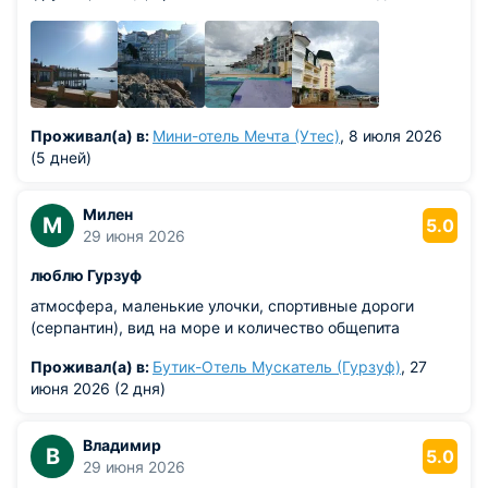
недостатка лично для меня: нет магазинчика с
Крымской косметикой, точнее есть зона в магазине, но
оплата только наличными. А ведь здесь нет банков и
банкоматов, где можно было бы снять наличные. Пару
дней отключали свет на несколько часов, т.е.
невозможно было оплатить банковской картой в других
Проживал(а) в:
Мини-отель Мечта (Утес)
, 8 июля 2026
магазинах, кафе, ведь нет электричества - не работает
(5 дней)
терминал. Отключения электроэнергии это временные
трудности. Но всё же, банкомат не помешал бы.
Милен
М
5.0
29 июня 2026
люблю Гурзуф
атмосфера, маленькие улочки, спортивные дороги
(серпантин), вид на море и количество общепита
Проживал(а) в:
Бутик-Отель Мускатель (Гурзуф)
, 27
июня 2026 (2 дня)
Владимир
В
5.0
29 июня 2026