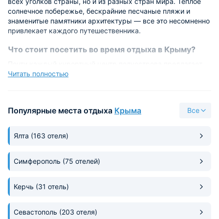
всех уголков страны, но и из разных стран мира. Теплое
солнечное побережье, бескрайние песчаные пляжи и
знаменитые памятники архитектуры — все это несомненно
привлекает каждого путешественника.
Что стоит посетить во время отдыха в Крыму?
Почти каждый курортный центр полуострова предлагает
огромное количество развлечений для отдыхающих:
Читать полностью
аквапарки;
парки аттракционов, среди них и знаменитый
Популярные места отдыха
Крыма
Все
«Зурбаган»;
дельфинарии;
театры морских животных;
Ялта
(163 отеля)
экскурсионные походы и многое другое, что позволит
разнообразить отпуск.
Симферополь
(75 отелей)
Помимо этого, путешественников заинтересуют
велотуризм, который позволит изучить каждый уголок
Керчь
(31 отель)
полуострова, дайвинг и археологический туризм, полеты
на параплане или же верховая езда на самые интересные
маршруты.
Севастополь
(203 отеля)