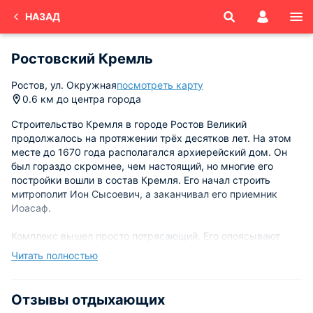
НАЗАД
Ростовский Кремль
Ростов, ул. Окружная
посмотреть карту
0.6 км до центра города
Строительство Кремля в городе Ростов Великий
продолжалось на протяжении трёх десятков лет. На этом
месте до 1670 года располагался архиерейский дом. Он
был гораздо скромнее, чем настоящий, но многие его
постройки вошли в состав Кремля. Его начал строить
митрополит Ион Сысоевич, а заканчивал его приемник
Иоасаф.
Комплекс вышел просто потрясающий. Его опоясывают
двое Святых ворто, к котором примыкают надвратные
Читать полностью
храмы. Кроме того конечно же центральный храм,
каменные палаты, жилые помещения, трапезная, звонница
и множество хозяйственных помещений. А в центре двора
Отзывы отдыхающих
небольшой пруд.