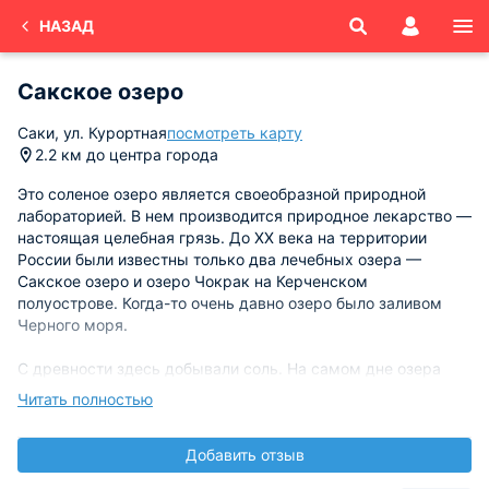
НАЗАД
Сакское озеро
Саки, ул. Курортная
посмотреть карту
2.2 км до центра города
Это соленое озеро является своеобразной природной
лабораторией. В нем производится природное лекарство —
настоящая целебная грязь. До XX века на территории
России были известны только два лечебных озера —
Сакское озеро и озеро Чокрак на Керченском
полуострове. Когда-то очень давно озеро было заливом
Черного моря.
С древности здесь добывали соль. На самом дне озера
около 5 тысяч лет назад стали накапливаться серые и
Читать полностью
серо-стальные илы с прослойкой солей. Сверху лег 3,5-
метровый пласт соли. Образовались черные и темно-
Добавить отзыв
серые илы. Именно верхний слой и является той целебной
грязью. Ее начали использовать в целях лечения в 1827