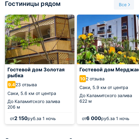
Гостиницы рядом
году. Тогда здесь была основана первая в России
Все
грязелечебница. Сейчас озеро разделено на две части
дамбой. Западная его часть используется химическим
заводом в качестве сырья. А грязь из восточного озера
используют санатории в лечебных целях. Из нее делаются
различные косметические и лечебные средства.
Гостевой дом Золотая
Гостевой дом Мерджа
рыбка
2 отзыва
10
23 отзыва
9.4
Саки,
5.9 км от центра
Саки,
5.6 км от центра
До Каламитского залива
622 м
До Каламитского залива
206 м
2 150
6 000
от
руб.
за 1 ночь
от
руб.
за 1 ночь