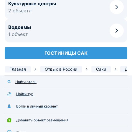
Культурные центры
2 объекта
Водоемы
1 объект
ГОСТИНИЦЫ САК
Главная
Отдых в России
Саки
До
Найти отель
Найти тур
Войти в личный кабинет
Добавить объект размещения