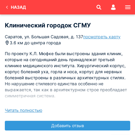
НАЗАД
Клинический городок СГМУ
Саратов, ул. Большая Садовая, д. 137
посмотреть карту
3.6 км до центра города
По проекту К.Л. Мюфке были выстроены здания клиник,
которые на сегодняшний день принадлежат третьей
клинике медицинского института. Хирургический корпус,
корпус болезней уха, горла и носа, корпус для нервных
болезней выстроены в различных архитектурных стилях.
Но нарушение стилевого единства особенно не
выражается, так как в архитектурном строе преобладает
симметричная система.
Монументальные ризалиты в образе открытых ротонд с
Читать полностью
колоннадами и закрытые ротонды с купальными
покрытиями, а также рельефная обработка горизонтальной
Добавить отзыв
рустикой нижнего этажа подчеркивает особенности
русской классики. Архитектура здания хирургической