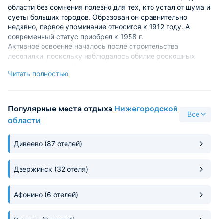
области без сомнения полезно для тех, кто устал от шума и
суеты больших городов. Образован он сравнительно
недавно, первое упоминание относится к 1912 году. А
современный статус приобрел к 1958 г.
Активное освоение началось после строительства
лесопилки, поскольку наблюдалось обилие роскошных
лесных массивов. И, несмотря на непрекращающуюся
Читать полностью
вырубку Первомайский район все еще считается самым
насыщенным лесами на юге. Кроме того, на притоке
местной реки были обнаружены залежи бурого железняка,
в связи с чем основали рудник.
Популярные места отдыха
Нижегородской
Все
Здешняя территория изобилует красивыми и
области
вдохновляющими местами природы, что оценят
романтично настроенные туристы.
Дивеево
(87 отелей)
На берегу одноименной реки, в честь которой и был назван
населенный пункт, можно организовать пикник и встретить
невероятной красоты рассвет. Путешественники
Дзержинск
(32 отеля)
непременно захотят насладиться плаванием в ней. На
территории также функционируют Серафимовская
церковь, ж/д станция, хлебозавод и мебельная фабрика.
Афонино
(6 отелей)