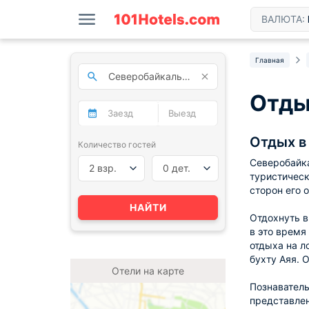
ВАЛЮТА:
Главная
Отды
Отдых в
Количество гостей
Северобайка
2 взр.
0 дет.
туристическ
сторон его 
НАЙТИ
Отдохнуть в
в это время
отдыха на л
бухту Аяя. 
Отели на карте
Познаватель
представлен