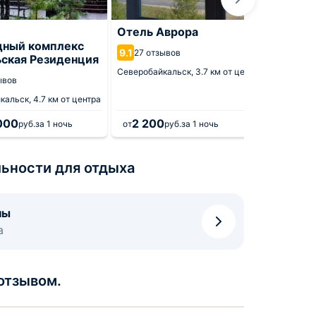
Отель Аврора
Хосте
дный комплекс
Североб
9.1
27 отзывов
ьская Резиденция
Северобайкальск,
3.7 км от центра
ывов
кальск,
4.7 км от центра
000
2 200
70
руб.
за 1 ночь
от
руб.
за 1 ночь
от
ьности для отдыха
ны
а
отзывом.