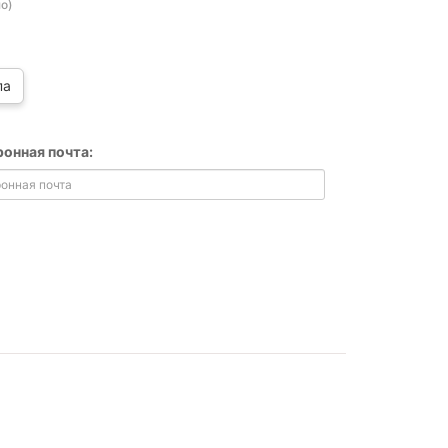
о)
па
ронная почта: