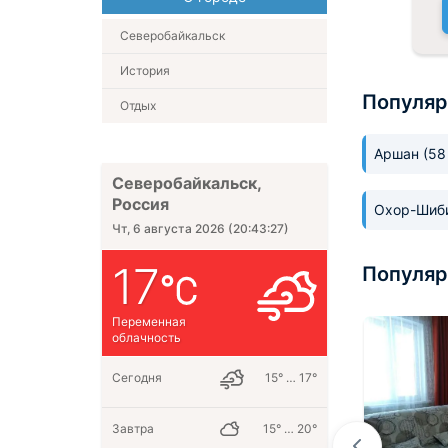
Северобайкальск
История
Популяр
Отдых
Аршан
(58
Северобайкальск,
Россия
Охор-Шиб
Чт, 6 августа 2026
(
20:43:28
)
17
Популяр
Переменная
облачность
Сегодня
15° … 17°
Завтра
15° … 20°