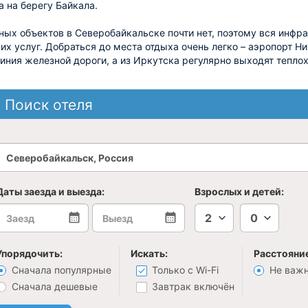
а на берегу Байкала.
х объектов в Северобайкальске почти нет, поэтому вся инфра
их услуг. Добраться до места отдыха очень легко – аэропорт Н
иния железной дороги, а из Иркутска регулярно выходят тепло
Поиск отеля
Даты заезда и выезда:
Взрослых и детей:
2
0
Упорядочить:
Искать:
Расстояние
Сначала популярные
Только с Wi-Fi
Не важ
Сначала дешевые
Завтрак включён