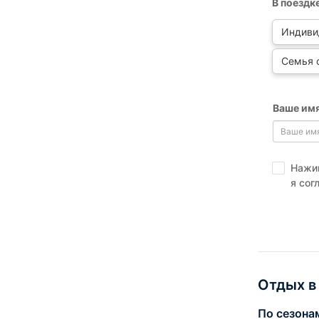
В поездк
Индиви
Семья 
Ваше имя
Нажим
я сог
Отдых в
По сезона