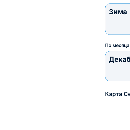
Зима
По месяц
Дека
Карта С