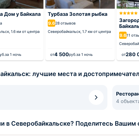
а Дом у Байкала
Турбаза Золотая рыбка
Загоро
9.6
ва
28 отзывов
Байкал
альск,
1.6 км от центра
Северобайкальск,
1.7 км от центра
9.6
11 отз
Северобай
4 500
280 
уб.
за 1 ночь
от
руб.
за 1 ночь
от
айкальск: лучшие места и достопримечател
Рестора
4 объект
и в Северобайкальске? Поделитесь Вашим 