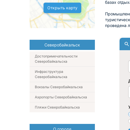
базах отдых
Открыть карту
Промышленны
туристическ
проведена л
Северобайкальск
Достопримечательности
Северобайкальска
Инфраструктура
Северобайкальска
Вокзалы Северобайкальска
Аэропорты Северобайкальска
Пляжи Северобайкальска
О городе