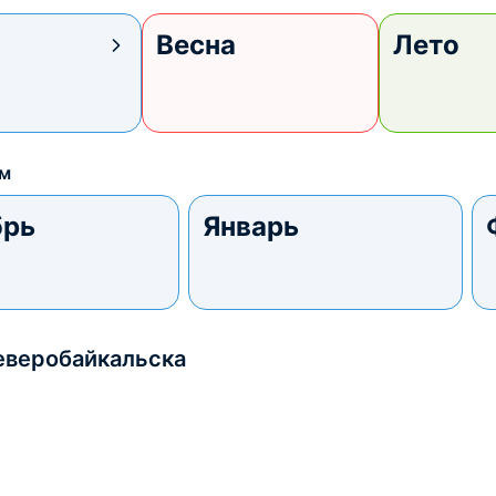
Весна
Лето
ам
брь
Январь
еверобайкальска