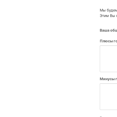
Мы будем
Этим Вы 
Ваша общ
Плюсы г
Минусы г