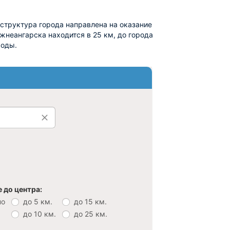
структура города направлена на оказание
ижнеангарска находится в 25 км, до города
ходы.
 до центра:
но
до 5 км.
до 15 км.
до 10 км.
до 25 км.