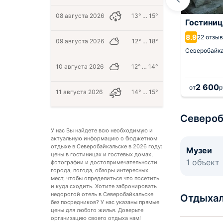
08 августа 2026
13° … 15°
3RUS
Гостевой дом
Гостиниц
Байкальская
ьск,
1.7 км от центра
8.9
22 отзы
жемчужинка
09 августа 2026
12° … 18°
Северобайк
9.6
3 отзыва
10 августа 2026
12° … 14°
Северобайкальск,
2.5 км от центра
1 700
2 600
а 1 ночь
от
руб.
за 1 ночь
от
р
11 августа 2026
14° … 15°
Североб
У нас Вы найдете всю необходимую и
актуальную информацию о бюджетном
отдыхе в Северобайкальске в 2026 году:
Музеи
цены в гостиницах и гостевых домах,
1 объект
фотографии и достопримечательности
города, погода, обзоры интересных
мест, чтобы определиться что посетить
и куда сходить. Хотите забронировать
недорогой отель в Северобайкальске
Отдыхал
без посредников? У нас указаны прямые
цены для любого жилья. Доверьте
организацию своего отдыха нам!