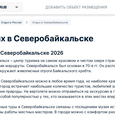
RUB
ДОБАВИТЬ ОБЪЕКТ РАЗМЕЩЕНИЯ
Отдых в России
Отдых в Северобайкальске
х в Северобайкальске
 Северобайкальске 2026
льск – центр туризма на самом красивом и чистом озере стран
ие маршруты. Северобайкальск был основан в 70-е гг. Он распо
окружают живописные отроги Байкальского хребта.
 Северобайкальске можно в любое время года, но наиболее кр
 город встречает наибольшее количество туристов, любителей 
оне природы. На вертолете можно отправиться на экскурсию в г
Особой популярностью у тех, кто оказывается в этих местах вп
ные туры в Северобайкальске связаны с посещением музея ист
ы работы местных мастеров. В городе можно с комфортом разме