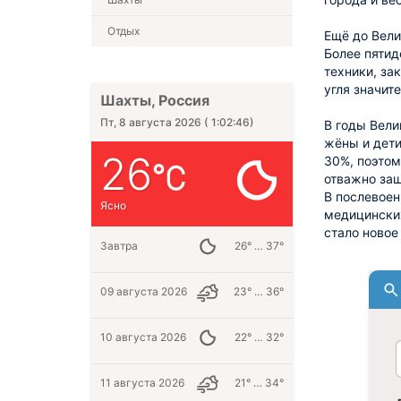
Отдых
Ещё до Вели
Более пятид
техники, за
угля значит
Шахты, Россия
Пт, 8 августа 2026
(
1:02:47
)
В годы Вели
жёны и дети
26
30%, поэтом
отважно защ
В послевоен
Ясно
медицинских
стало новое
Завтра
26° … 37°
09 августа 2026
23° … 36°
10 августа 2026
22° … 32°
11 августа 2026
21° … 34°