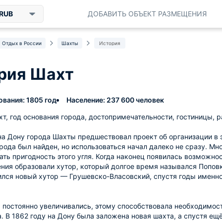
RUB
ДОБАВИТЬ ОБЪЕКТ РАЗМЕЩЕНИЯ
Отдых в России
Шахты
История
рия Шахт
ования: 1805 год
Население: 237 600 человек
т, год основания города, достопримечательности, гостиницы, р
а Дону города Шахты предшествовал проект об организации в э
рода был найден, но использоваться начал далеко не сразу. Мн
ать пригодность этого угля. Когда наконец появилась возможнос
ия образовали хутор, который долгое время назывался Поповко
лся новый хутор — Грушевско-Власовский, спустя годы именно
 постоянно увеличивались, этому способствовала необходимост
. В 1862 году на Дону была заложена новая шахта, а спустя ещё