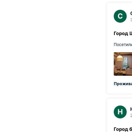
С
Город 
Посетили
Прожива
Н
Город 