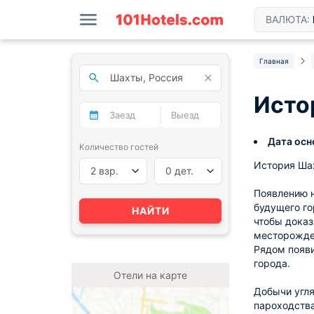
ВАЛЮТА:
Главная
Исто
Дата осн
Количество гостей
История Шах
2 взр.
0 дет.
Появлению н
будущего го
НАЙТИ
чтобы доказ
месторожден
Рядом появи
города.
Отели на карте
Добычи угля
пароходства