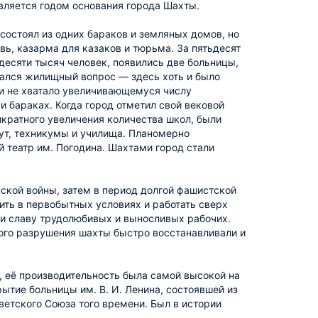
является годом основания города Шахты.
 состоял из одних бараков и земляных домов, но
ь, казарма для казаков и тюрьма. За пятьдесят
идесяти тысяч человек, появились две больницы,
вался жилищный вопрос — здесь хоть и было
ки не хватало увеличивающемуся числу
 бараках. Когда город отметил свой вековой
икратного увеличения количества школ, были
ут, техникумы и училища. Планомерно
 театр им. Погодина. Шахтами город стали
ской войны, затем в период долгой фашистской
ить в первобытных условиях и работать сверх
ли славу трудолюбивых и выносливых рабочих.
ого разрушения шахты быстро восстанавливали и
, её производительность была самой высокой на
ытие больницы им. В. И. Ленина, состоявшей из
етского Союза того времени. Был в истории