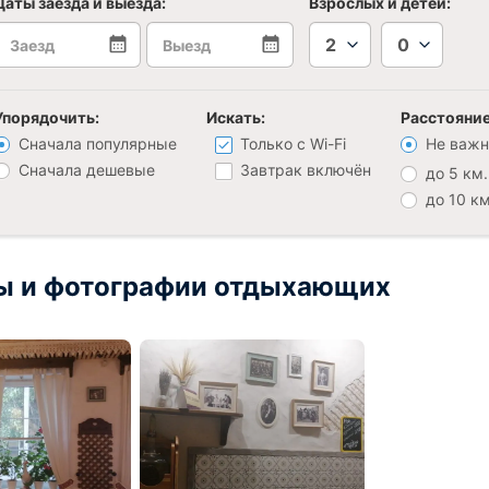
Даты заезда и выезда:
Взрослых и детей:
2
0
Упорядочить:
Искать:
Расстояние
Сначала популярные
Только с Wi-Fi
Не важн
Сначала дешевые
Завтрак включён
до 5 км.
до 10 км
ы и фотографии отдыхающих