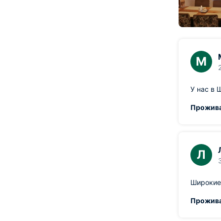
М
У нас в 
Прожива
Л
Широкие
Прожива