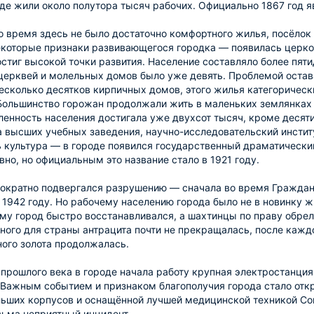
где жили около полутора тысяч рабочих. Официально 1867 год 
то время здесь не было достаточно комфортного жилья, посёлок
которые признаки развивающегося городка — появилась церков
остиг высокой точки развития. Население составляло более пят
церквей и молельных домов было уже девять. Проблемой оста
есколько десятков кирпичных домов, этого жилья категоричес
Большинство горожан продолжали жить в маленьких землянках и
ленность населения достигала уже двухсот тысяч, кроме десят
 высших учебных заведения, научно-исследовательский инстит
 культура — в городе появился государственный драматический
вно, но официальным это название стало в 1921 году.
ократно подвергался разрушению — сначала во время Граждан
 1942 году. Но рабочему населению города было не в новинку ж
му город быстро восстанавливался, а шахтинцы по праву обре
ого для страны антрацита почти не прекращалась, после кажд
ого золота продолжалась.
 прошлого века в городе начала работу крупная электростанция
 Важным событием и признаком благополучия города стало откр
ьших корпусов и оснащённой лучшей медицинской техникой Сов
сьма неприятный инцидент.