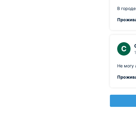
В городе
Прожива
С
Не могу 
Прожива