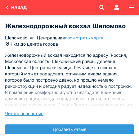
НАЗАД
Железнодорожный вокзал Шеломово
Шеломово, ул. Центральная
посмотреть карту
1 км до центра города
Железнодорожный вокзал находится по адресу: Россия,
Московская область, Шекснинский район, деревня
Шеломово, Центральная улица. Речь идет о вокзале,
который может порадовать отличным видом здания,
которое было построено давно, но прошло немало
реконструкций и сегодня радует надежностью постройки.
В помещении комфортно и уютно благодаря вниманию
администрации, всегда порядок и нет суеты, что очень
важно для пассажиров. Стоит обратить внимание на то, что
кассы работают в удобном режиме, что помогает избежать
Читать полностью
очередей при покупке билетов.
Добавить отзыв
Можно воспользоваться услугами поездов или электричек,
которые обеспечат безопасным и выгодным