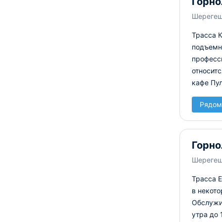
Горно
Шереге
Трасса К
подъемни
професс
относит
кафе Пул
Рядом
Горно
Шереге
Трасса Е
в некото
Обслужи
утра до 