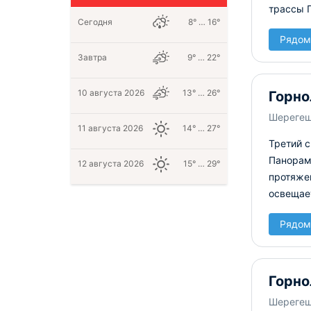
трассы П
Сегодня
8° … 16°
Рядом
Завтра
9° … 22°
10 августа 2026
13° … 26°
Горно
Шереге
11 августа 2026
14° … 27°
Третий 
Панорама
12 августа 2026
15° … 29°
протяжен
освещает
Рядом
Горно
Шереге