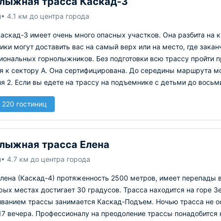
лыжная трасса Каскад-3
ш
• 4.1 км до центра города
аскад-3 имеет очень много опасных участков. Она разбита на 
ки могут доставить вас на самый верх или на место, где зака
иональных горнолыжников. Без подготовки всю трассу пройти 
ся к сектору А. Она сертифицирована. До середины маршрута м
я 2. Если вы едете на трассу на подъемнике с детьми до восьми 
 220 гостиниц
лыжная трасса Елена
ш
• 4.7 км до центра города
лена (Каскад-4) протяженность 2500 метров, имеет перепады в
рых местах достигает 30 градусов. Трасса находится на горе З
ванием трассы занимается Каскад-Подъем. Ночью трасса не ос
17 вечера. Профессионалу на преодоление трассы понадобится 