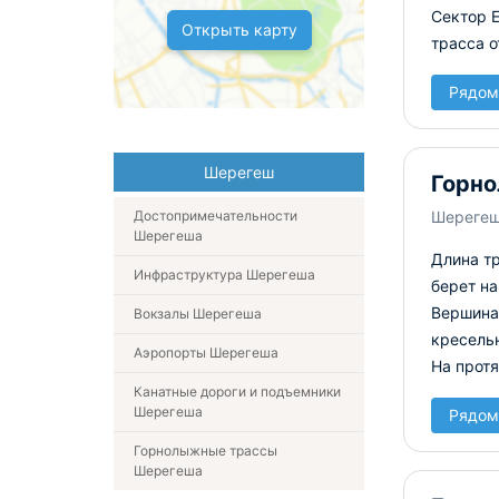
Сектор Е
Открыть карту
трасса о
Рядом
Шерегеш
Горно
Достопримечательности
Шереге
Шерегеша
Длина тр
Инфраструктура Шерегеша
берет на
Вершина
Вокзалы Шерегеша
кресель
Аэропорты Шерегеша
На протя
Канатные дороги и подъемники
Шерегеша
Рядом
Горнолыжные трассы
Шерегеша