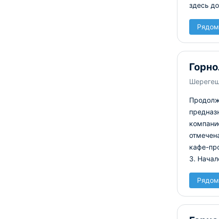
здесь до
Рядом
Горно
Шереге
Продолжи
предназ
компани
отмечена
кафе-про
3. Начал
Рядом