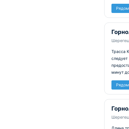
Рядом
Горно
Шереге
Трасса К
следует 
предоста
минут д
Рядом
Горно
Шереге
Длина т