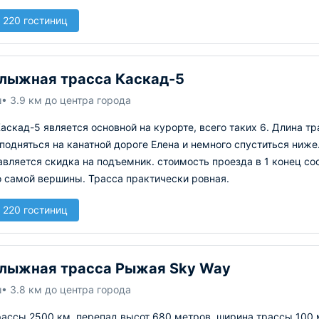
 220 гостиниц
лыжная трасса Каскад-5
ш
• 3.9 км до центра города
аскад-5 является основной на курорте, всего таких 6. Длина т
подняться на канатной дороге Елена и немного спуститься ниже
вляется скидка на подъемник. стоимость проезда в 1 конец сос
о самой вершины. Трасса практически ровная.
 220 гостиниц
лыжная трасса Рыжая Sky Way
ш
• 3.8 км до центра города
рассы 2500 км, перепад высот 680 метров, ширина трассы 100 