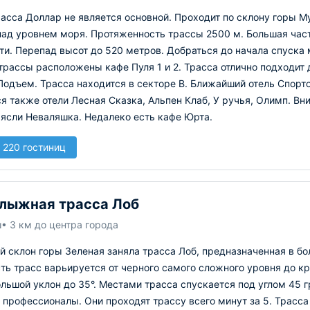
асса Доллар не является основной. Проходит по склону горы Му
над уровнем моря. Протяженность трассы 2500 м. Большая част
и. Перепад высот до 520 метров. Добраться до начала спуска 
трассы расположены кафе Пуля 1 и 2. Трасса отлично подходит
одъем. Трасса находится в секторе В. Ближайший отель Спорт
я также отели Лесная Сказка, Альпен Клаб, У ручья, Олимп. Вн
ясли Неваляшка. Недалеко есть кафе Юрта.
 220 гостиниц
лыжная трасса Лоб
ш
• 3 км до центра города
й склон горы Зеленая заняла трасса Лоб, предназначенная в б
ь трасс варьируется от черного самого сложного уровня до кр
льшой уклон до 35°. Местами трасса спускается под углом 45 г
профессионалы. Они проходят трассу всего минут за 5. Трасса