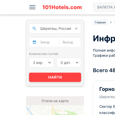
ВАЛЮТА:
Главная
Инфр
Полная инфо
Количество гостей
Графики раб
2 взр.
0 дет.
Всего 4
НАЙТИ
Горно
Шереге
Отели на карте
Сектор Е
классифи