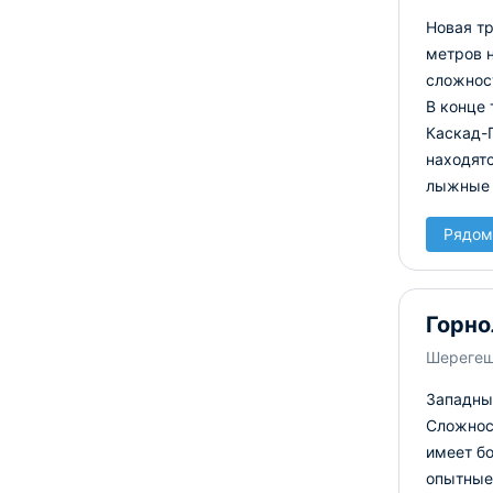
Новая тр
метров 
сложност
В конце 
Каскад-П
находятс
лыжные 
Рядом
Горно
Шереге
Западны
Сложност
имеет бо
опытные 