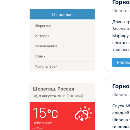
Горно
Шереге
О поселке
Длина тр
Шерегеш
Зеленая
Маршрут
История
нескольк
Развлечения
трассы 
Отдых
Рядом
Фотогалерея
Горно
Шерегеш, Россия
Шереге
Сб, 8 августа 2026
(
10:18:57
)
Спуск № 
15
средней
Ширина 
Небольшой
гандоль
дождь