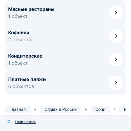
Мясные рестораны
1 объект
Кофейни
2 объекта
Кондитерские
1 объект
Платные пляжи
6 объектов
Главная
Отдых в России
Сочи
Ин
Найти отель