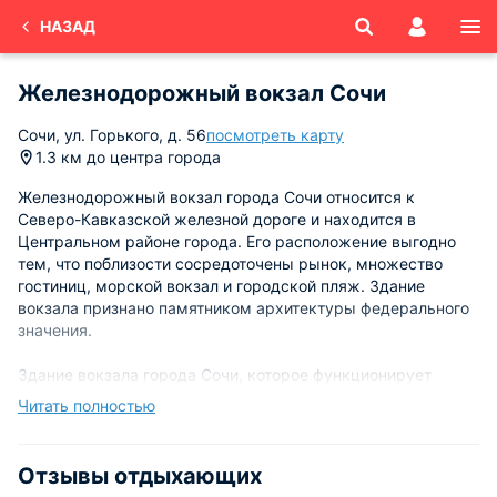
НАЗАД
Железнодорожный вокзал Сочи
Сочи, ул. Горького, д. 56
посмотреть карту
1.3 км до центра города
Железнодорожный вокзал города Сочи относится к
Северо-Кавказской железной дороге и находится в
Центральном районе города. Его расположение выгодно
тем, что поблизости сосредоточены рынок, множество
гостиниц, морской вокзал и городской пляж. Здание
вокзала признано памятником архитектуры федерального
значения.
Здание вокзала города Сочи, которое функционирует
сегодня, намного больше предыдущих построек.
Читать полностью
Строительство началось в 1950 году, а в 1952 году его
сдали в эксплуатацию. В 1956 году было достроено
багажное отделение. В 1975 году железнодорожный вокзал
Отзывы отдыхающих
Сочи получил статус архитектурного памятника местного