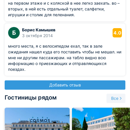
прибраться, но как-то грубовато было всё. Высокие
на первом этаже и с коляской в нее легко заехать. во –
цены в привокзальных кафе к минусам данного места
вторых, в ней есть отдельный туалет, салфетки,
относить не буду, так как это везде так. Общий минус
игрушки и столик для пеленания.
всех вокзалов.
Борис Камышев
Б
4.0
3 октября 2014
много места, я с велосипедом ехал, так в зале
ожидания нашел куда его поставить чтобы не мешал. ни
мне ни другим пассажирам. на табло видно всю
информацию о приезжающих и отправляющихся
поездах.
Добавить отзыв
Гостиницы рядом
Все