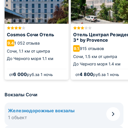
Cosmos Сочи Отель
Отель Централ Резиде
3* by Provence
1 052 отзыва
9.4
915 отзывов
9.1
Сочи,
1.1 км от центра
Сочи,
1.5 км от центра
До Черного моря
1.1 км
До Черного моря
1.4 км
6 000
4 800
от
руб.
за 1 ночь
от
руб.
за 1 ночь
Вокзалы Сочи
Железнодорожные вокзалы
1 объект