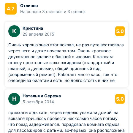
значения и был внесен в Красную книгу, ведь здание
Отлично
4.7
вокзала было признано самым привлекательным в Европе.
На основе 3 отзывов и 3 оценок
В 1998 году на вокзале была проведена реконструкция и
реставрация с участием турецких архитекторов.
Кристина
К
5.0
Сегодня, помимо всех необходимых помещений,
29 апреля 2015
железнодорожный вокзал располагает Офис-Центром,
медицинским кабинетом и комнаты отдыха для
Очень хорошо знаю этот вокзал, не раз путешествовала
пассажиров с детьми и людей с ограниченными
через него и даже ночевала там. Очень красивое
возможностями. В здании вокзала имеется просторный
двухэтажное здание с башней с часами. К плюсам
зал ожидания, кафе, бар.
отнесу просторные залы ожидания (стандартный и
Ежедневно вокзал Сочи обслуживает около 48 пар поездов
платный, с диванами), общий приличный вид
дальнего следования в направлении многих городов
(современный ремонт). Работает много касс, так что
России. Также каждый день с железнодорожного вокзала
очереди за билетами есть, но долго стоять в них не
отправляются пять пар электропоездов, следующих до
пришлось ни разу.
Сухуми и Туапсе.
Из недостатков: запомнилось, как один раз, когда мне
Наталья и Сережа
Н
нужно было провести ночь на вокзале, примерно часа в
5.0
5 октября 2014
три ночи начали уборку зала ожидания на первом
этаже, где кассы. Многие люди сидели и дремали на
приехали отдыхать, через неделю уезжали домой. на
стульях. Сотрудник, который должен был убирать зал,
вокзале пришлось провести несколько часов потому
довольно бесцеремонно будил и поднимал людей со
что поезд задерживался. порадовала комната отдыха
стульев. Я понимаю, что это его работа, что ему нужно
для пассажиров с детьми. во-первых, она расположена