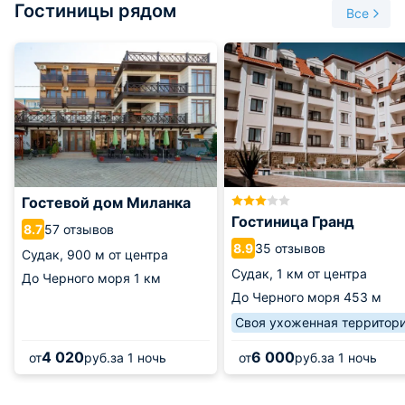
Гостиницы рядом
сооружены из мощных камней, их толщина доходит до
Все
трех метров. Верх башни разбит. У подножия башни можно
увидеть камин, бассейн для воды и бойницы.
В середине башни в стене находится углубленная ниша,
через которую наружу выходит отверстие. Вход в башню
разбит, располагается он с западной стороны. С восточной
части башни сохранились руины защитных стен. По
некоторым источниками известно, что рядом с Чобан -
Куле также находился храм. Об этом свидетельствовуют
контуры массивных развалин у подножия мыса.
Гостевой дом Миланка
Гостиница Гранд
57 отзывов
8.7
35 отзывов
8.9
Судак,
900 м от центра
Судак,
1 км от центра
До Черного моря
1 км
До Черного моря
453 м
Своя ухоженная территор
4 020
6 000
от
руб.
за 1 ночь
от
руб.
за 1 ночь