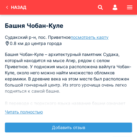
НАЗАД
Башня Чобан-Куле
Судакский р-н, пос. Приветное
посмотреть карту
0.8 км до центра города
Башня Чобан-Куле – архитектурный памятник Судака,
который находится на мысе Агир, рядом с селом
Приветное. У подножия мыса расположена вайлуга Чобан-
Куле, около него можно найти множество обломков
керамики. В древние века на этом месте был расположен
большой гончарный центр. Из этого урочища очень легко
подняться к самой башне.
В переводе с тюркского языка название башни означает
«пастушья башня». Эта башня является частью большого
Читать полностью
замка генуэзских феодалов братьев Гуаско. В XIV веке
замок был развален турками и от него осталась башня и
Добавить отзыв
полуразваленная стена от крепости. Она округлой формы,
высота башни - приблизительно девять метров, стены