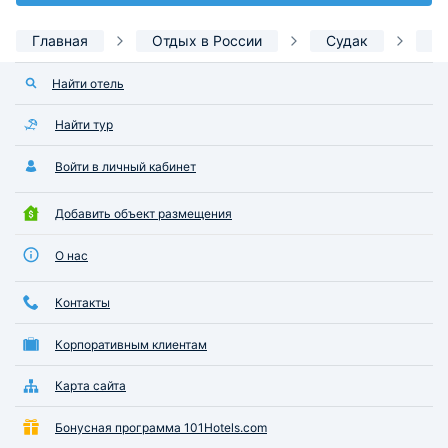
Главная
Отдых в России
Судак
Д
Найти отель
Найти тур
Войти в личный кабинет
Добавить объект размещения
О нас
Контакты
Корпоративным клиентам
Карта сайта
Бонусная программа 101Hotels.com