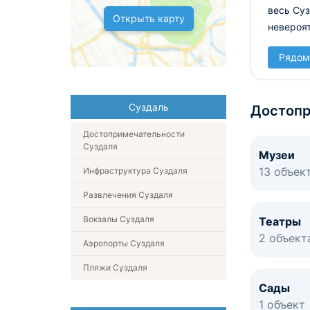
весь Суз
Открыть карту
невероя
Рядом
Суздаль
Достопр
Достопримечательности
Суздаля
Музеи
13 объек
Инфраструктура Суздаля
Развлечения Суздаля
Вокзалы Суздаля
Театры
2 объект
Аэропорты Суздаля
Пляжи Суздаля
Сады
1 объект