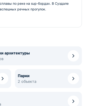
сплавы по реке на sup-бордах. В Суздале
неспешных речных прогулок.
ки архитектуры
ов
Парки
2 объекта
а