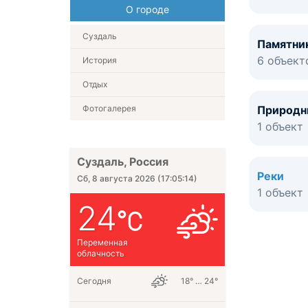
О городе
Суздаль
Памятни
6 объект
История
Отдых
Фотогалерея
Природн
1 объект
Суздаль, Россия
Реки
Сб, 8 августа 2026
(
17:05:14
)
1 объект
24
Переменная
облачность
Сегодня
18° … 24°