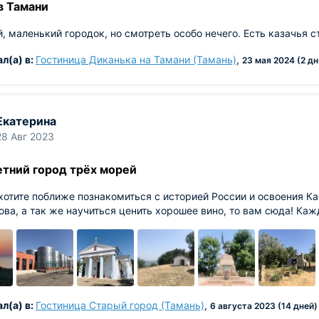
в Тамани
, маленький городок, но смотреть особо нечего. Есть казачья с
л(а) в:
Гостиница Диканька на Тамани (Тамань)
,
23 мая 2024 (2 дн
Екатерина
28 Авг 2023
етний город трёх морей
хотите поближе познакомиться с историей России и освоения Ка
ва, а так же научиться ценить хорошее вино, то вам сюда! Ка
л(а) в:
Гостиница Старый город (Тамань)
,
6 августа 2023 (14 дней)