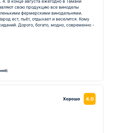
. 4. В конце августа ежегодно в Тамани
тавляют свою продукцию все виноделы
маленькими фермерскими винодельнями.
од ест, пьёт, отдыхает и веселится. Кому
иданий. Дорого, богато, модно, современно -
дней)
4.0
Хорошо