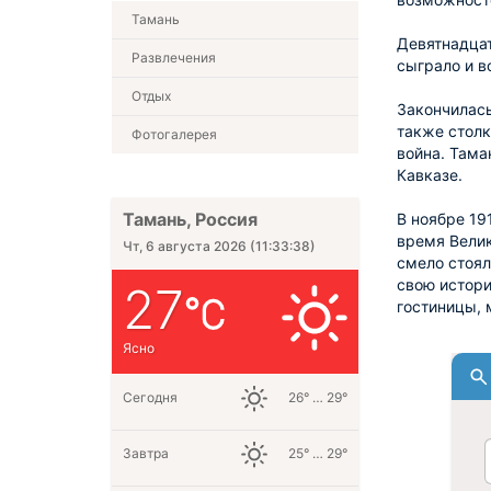
Тамань
Девятнадцат
Развлечения
сыграло и в
Отдых
Закончилась
также столк
Фотогалерея
война. Тама
Кавказе.
Тамань, Россия
В ноябре 19
время Велик
Чт, 6 августа 2026
(
11:33:39
)
смело стоял
свою истори
27
гостиницы, 
Ясно
Сегодня
26° … 29°
Завтра
25° … 29°