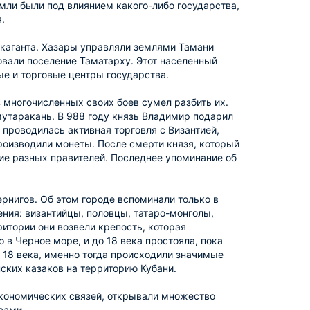
емли были под влиянием какого-либо государства,
.
о каганта. Хазары управляли землями Тамани
овали поселение Таматарху. Этот населенный
е и торговые центры государства.
з многочисленных своих боев сумел разбить их.
мутаракань. В 988 году князь Владимир подарил
проводилась активная торговля с Византией,
роизводили монеты. После смерти князя, который
ние разных правителей. Последнее упоминание об
ернигов. Об этом городе вспоминали только в
ния: византийцы, половцы, татаро-монголы,
ритории они возвели крепость, которая
 в Черное море, и до 18 века простояла, пока
 18 века, именно тогда происходили значимые
ских казаков на территорию Кубани.
экономических связей, открывали множество
вами.