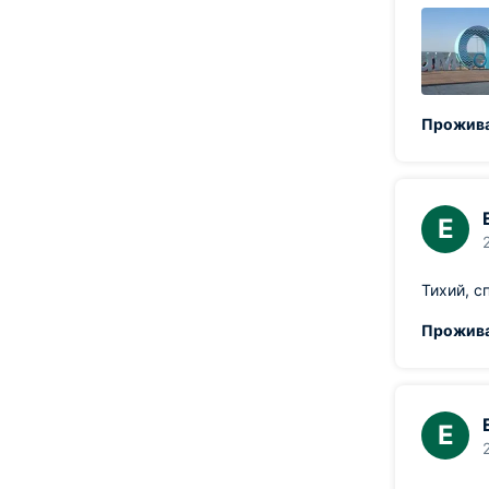
Прожива
Е
Тихий, с
Прожива
Е