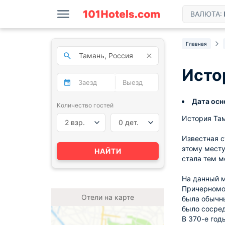
ВАЛЮТА:
Главная
Исто
Дата осн
Количество гостей
История Там
2 взр.
0 дет.
Известная с
этому месту
НАЙТИ
стала тем м
На данный м
Причерномор
Отели на карте
была обычны
было сосред
В 370-е год