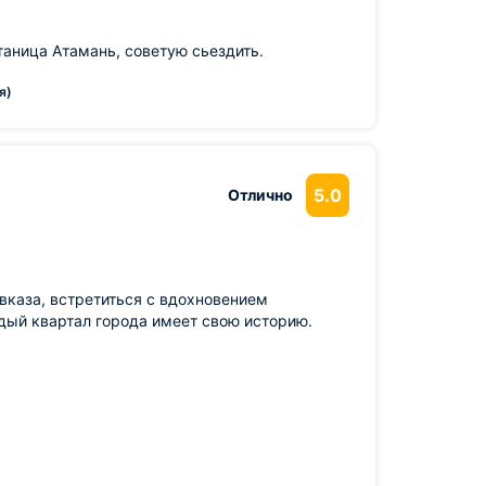
таница Атамань, советую сьездить.
я)
5.0
Отлично
вказа, встретиться с вдохновением
ждый квартал города имеет свою историю.