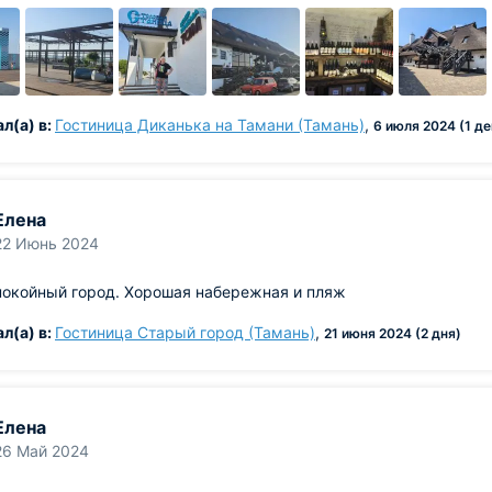
л(а) в:
Гостиница Диканька на Тамани (Тамань)
,
6 июля 2024 (1 де
Елена
22 Июнь 2024
покойный город. Хорошая набережная и пляж
л(а) в:
Гостиница Старый город (Тамань)
,
21 июня 2024 (2 дня)
Елена
26 Май 2024