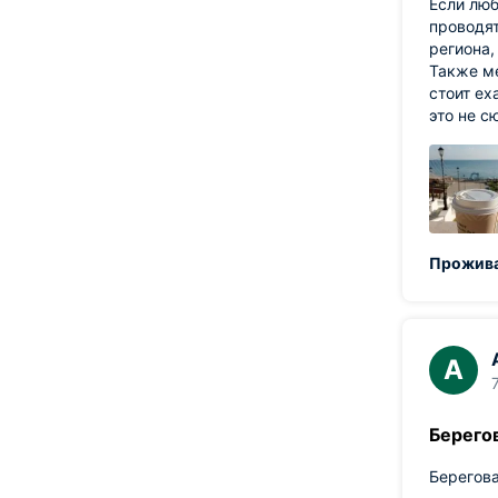
Если люб
проводя
региона,
Также ме
стоит ех
это не с
Прожива
А
Берего
Берегова