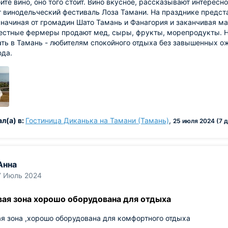
ите вино, оно того стоит. Вино вкусное, рассказывают интересно
т винодельческий фестиваль Лоза Тамани. На празднике предс
 начиная от громадин Шато Тамань и Фанагория и заканчивая 
стные фермеры продают мед, сыры, фрукты, морепродукты. Нар
ать в Тамань - любителям спокойного отдыха без завышенных ож
юда.
л(а) в:
Гостиница Диканька на Тамани (Тамань)
,
25 июля 2024 (7 
Анна
7 Июль 2024
вая зона хорошо оборудована для отдыха
я зона ,хорошо оборудована для комфортного отдыха