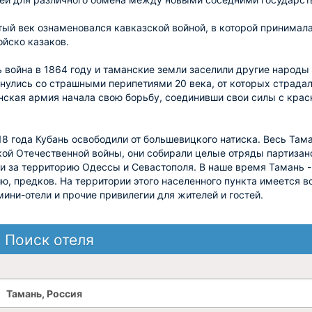
ый век ознаменовался кавказской войной, в которой принимала
ойско казаков.
 война в 1864 году и таманские земли заселили другие народы
нулись со страшными перипетиями 20 века, от которых страдал
нская армия начала свою борьбу, соединивши свои силы с кр
18 года Кубань освободили от большевицкого натиска. Весь Там
ой Отечественной войны, они собирали целые отряды партизано
и за территорию Одессы и Севастополя. В наше время Тамань - 
ю, предков. На территории этого населенного пункта имеется в
мини-отели и прочие привилегии для жителей и гостей.
Поиск отеля