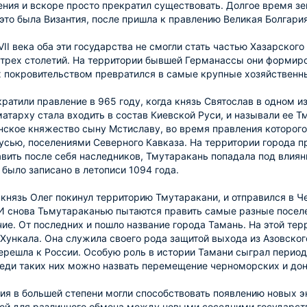
ения и вскоре просто прекратил существовать. Долгое время з
это была Византия, после пришла к правлению Великая Болгария
VII века оба эти государства не смогли стать частью Хазарског
 трех столетий. На территории бывшей Германассы они формир
х покровительством превратился в самые крупные хозяйственны
ратили правление в 965 году, когда князь Святослав в одном и
атарху стала входить в состав Киевской Руси, и называли ее Т
ское княжество сыну Мстиславу, во время правления которого 
усью, поселениями Северного Кавказа. На территории города п
авить после себя наследников, Тмутаракань попадала под влия
 было записано в летописи 1094 года.
 князь Олег покинул территорию Тмутаракани, и отправился в Ч
И снова Тьмутараканью пытаются править самые разные поселе
чие. От последних и пошло название города Тамань. На этой тер
Хункала. Она служила своего рода защитой выхода из Азовского
ерешла к России. Особую роль в истории Тамани сыграл период
еди таких них можно назвать перемещение черноморских и дон
ия в большей степени могли способствовать появлению новых 
ей для различного обмена между новыми соседними государст