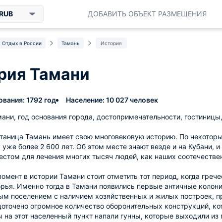
RUB
ДОБАВИТЬ ОБЪЕКТ РАЗМЕЩЕНИЯ
Отдых в России
Тамань
История
рия Тамани
ования: 1792 год
Население: 10 027 человек
ани, год основания города, достопримечательности, гостиницы,
таница Тамань имеет свою многовековую историю. По некотор
 уже более 2 600 лет. Об этом месте знают везде и на Кубани, и
естом для лечения многих тысяч людей, как наших соотечестве
омент в истории Тамани стоит отметить тот период, когда гре
ья. Именно тогда в Тамани появились первые античные колонии
м поселением с наличием хозяйственных и жилых построек, пр
оточено огромное количество оборонительных конструкций, кот
ы на этот населенный пункт напали гунны, которые выходили из