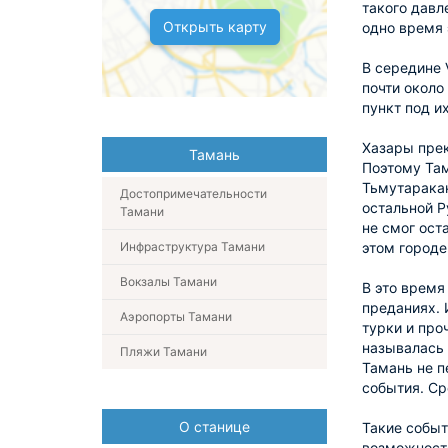
такого давл
Открыть карту
одно время 
В середине 
почти около
пункт под и
Хазары прек
Тамань
Поэтому Там
Тьмутаракан
Достопримечательности
остальной Р
Тамани
не смог ост
Инфраструктура Тамани
этом городе
Вокзалы Тамани
В это время
преданиях. 
Аэропорты Тамани
турки и про
называлась 
Пляжи Тамани
Тамань не п
события. Ср
О станице
Такие событ
возможност