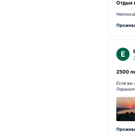
Отдых 
Неплохой
Прожива
Е
2500 л
Если вы 
Лермонто
Прожива