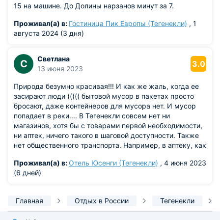
поэтому курорты Приэльбрусья, столь популярны у
15 на машине. До Долины нарзанов минут за 7.
молодых лыжников. В окрестностях села протекает
Проживал(а) в:
Гостиница Пик Европы (Тегенекли)
, 1
живописная горная река Баксан.
августа 2024 (3 дня)
Погодные условия региона благоприятны для развития
лыжного спорта, туристической инфраструктуры.
Светлана
С
3.0
Снежный покров держится с октября по апрель, а
13 июня 2023
температура января, обычно, не тукается ниже пяти
градусов. С осторожностью, стоит воспринимать весенний
Природа безумно красивая!!! И как же жаль, когда ее
сухой ветер, порывисты и резкий, скоростью до тридцати
засирают люди ((((( бытовой мусор в пакетах просто
м/с. Погода района Тегенекли приятная, комфортная.
бросают, даже контейнеров для мусора нет. И мусор
попадает в реки.... В Тегенекли совсем нет ни
Посёлок не велик, вся экономическая деятельность,
магазинов, хотя бы с товарами первой необходимости,
основана на туристическом сезоне, горнолыжном спорте.
ни аптек, ничего такого в шаговой доступности. Также
Поселок пересекает всего одна улица. Поблизости
нет общественного транспорта. Например, в аптеку, как
находится старейший альпинистский лагер Баксан.
и в любое другое место ехать только на такси. Есть
Главное отличие посёлка от других туристических мест -
Проживал(а) в:
Отель Юсенги (Тегенекли)
, 4 июня 2023
одна главная дорога, хорошего качества, для машин....а
это тишина и уединенность. В этом месте, красота и
(6 дней)
для людей абсолютно нет. Приходилось идти с
величие гор ощущаются особо.
ребенком вдоль проезжей части.
Главная
Отдых в России
Тегенекли
В последние годы в Тегенекли построено несколько
комфортных гостиниц для туристов. Уникальное