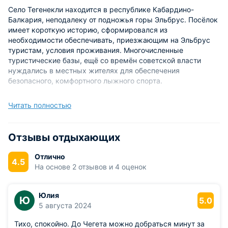
Село Тегенекли находится в республике Кабардино-
Балкария, неподалеку от подножья горы Эльбрус. Посёлок
имеет короткую историю, сформировался из
необходимости обеспечивать, приезжающим на Эльбрус
туристам, условия проживания. Многочисленные
туристические базы, ещё со времён советской власти
нуждались в местных жителях для обеспечения
безопасного, комфортного лыжного спорта.
Сегодня количество жителей села не превышает трёхсот
Читать полностью
человек, в основном это балкарцы - кореные жители
региона. Самым удобным способом добраться до
Тегенекли остаётся трансфер от аэропорта или
Отзывы отдыхающих
железнодорожного вокзала Нальчика и Минеральных Вод.
Трансфертом обеспечивают некоторые гостиницы и
Отлично
4.5
частные такси. До посёлков курсируют автобусные
На основе 2 отзывов и 4 оценок
маршруты.
Высокогорный посёлок, сегодня, известен туристам и
Юлия
Ю
5.0
любителям экстремального лыжного спорта. Самой
5 августа 2024
высокой точкой этой местности, является гора Тегенекли-
баши. Склоны этой местности достаточно крутые, именно
Тихо, спокойно. До Чегета можно добраться минут за