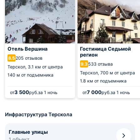
Отель Вершина
Гостиница Седьмой
регион
205 отзывов
8.5
533 отзыва
9.3
Терскол,
3.1 км от центра
Терскол,
700 м от центра
140 м от подъемника
1.8 км от подъемника
3 500
7 000
от
руб.
за 1 ночь
от
руб.
за 1 ночь
Инфраструктура Терскола
Главные улицы
1 объект