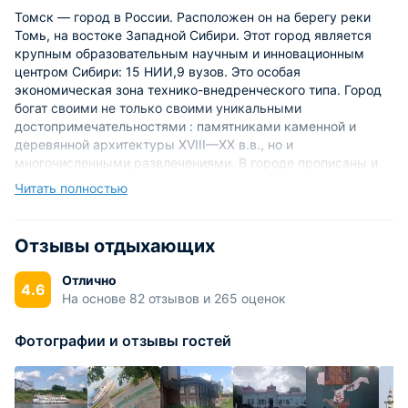
Томск — город в России. Расположен он на берегу реки
Томь, на востоке Западной Сибири. Этот город является
крупным образовательным научным и инновационным
центром Сибири: 15 НИИ,9 вузов. Это особая
экономическая зона технико-внедренческого типа. Город
богат своими не только своими уникальными
достопримечательностями : памятниками каменной и
деревянной архитектуры XVIII—XX в.в., но и
многочисленными развлечениями. В городе прописаны и
проживают около 501,8 тысяч человек, на территории
Читать полностью
муниципального образования — 528 643 чел. (по
статистике на 2010 год). Томск, его город-спутник Северск
и пригороды формируют Томскую городскую
Отзывы отдыхающих
агломерацию, население которого составляет около 702
тысячи человек (за 2009 год).
Отлично
4.6
На основе 82 отзывов и 265 оценок
Томск разделён на четыре внутригородские территории:
Советский, Кировский, Октябрьский и Ленинский районы.
Фотографии и отзывы гостей
Историческими районами Томска являются: Нижняя и
Верхняя Елани, Воскресенская гора, Белозерье, Болото,
Заозёрье, Заисточье (Татарская слобода), Кирпичи,
Каштак, Мухин Бугор, Уржатка, Пески, Черемошники,