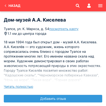
НАЗАД
Дом-музей А.А. Киселева
Туапсе, ул. К. Маркса, д. 54
посмотреть карту
1.1 км до центра города
18 мая 1994 года был открыт дом - музей А.А. Киселева.
А.А. Киселёв — это художник, жизнь которого
соприкасалась очень близко с городом Туапсе на
протяжении многих лет. Его именем названа скала над
морем. Художник демонстрировал в своих работах
живописность потрясающей природы в этих окрестностях.
Городу Туапсе Киселёв посвятил множество работ:
"Кадошские скалы", "Черноморское побережье Кавказа",
"Ночь на море", "Тихая вода" , "Горная дорога".
Читать полностью
На протяжении своей жизни Александр Александрович
сотворил примерно 800 картин. Его шедевры
Добавить отзыв
располагаются в Русском музее, в Третьяковской галерее,
а также во многих художественных музеях. Дом-музей —