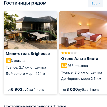
Гостиницы рядом
это бывшая дом-дача семьи Киселёвых. В постоянной
Все
экспозиции находятся личные вещи художника,
фотоматериалы, картины, среди которых картины сына
Николая Александровича Киселёва. Множество предметов
были отданы внуком художника С.В. Киселёвым в г.
Туапсе.
Мини-отель Brighouse
Отель Альта Виста
3 отзыва
10
266 отзывов
8.9
Туапсе,
2.7 км от центра
Туапсе,
3.5 км от центра
До Черного моря
424 м
До Черного моря
2.5 км
6 903
3 000
от
руб.
за 1 ночь
от
руб.
за 1 ночь
Достопримечательности Туапсе