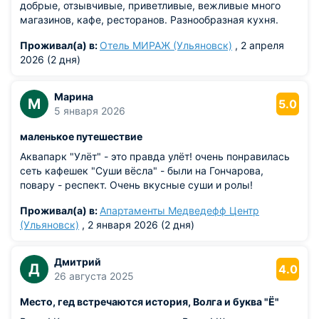
восточной долготы и 54°19,00' северной широты. На той же
добрые, отзывчивые, приветливые, вежливые много
самой широте находятся такие города, как Калуга,
магазинов, кафе, ресторанов. Разнообразная кухня.
Рязань(Россия); Киль (Германия); Гданьск (Польша);
Эдмонтон (Канада); Белфаст (Великобритания).
Проживал(а) в:
Отель МИРАЖ (Ульяновск)
, 2 апреля
2026 (2 дня)
Размещается Ульяновск на холмистой равнине на высоте
примерно 80-160 метров над уровнем моря. Причём в
Марина
центре (правобережной части) Ульяновска небольшие
М
5.0
5 января 2026
подъёмы и спуски встречаются немного чаще, чем в
Заволжском районе (левобережной зоне). Протяженность
маленькое путешествие
в широтном — 30 км, в меридианном направлении — 20
Аквапарк "Улёт" - это правда улёт! очень понравилась
км. Необычно большая площадь города (622,46 км⊃2;)
сеть кафешек "Суши вёсла" - были на Гончарова,
объясняется наличием довольно больших промышленных
повару - респект. Очень вкусные суши и ролы!
зон и Волгой. Ульяновск является крупным транспортным
пунктом, проходящий между центральной Россией и
Проживал(а) в:
Апартаменты Медведефф Центр
Уралом. Соседние региональный центры расположены в 3-
(Ульяновск)
, 2 января 2026 (2 дня)
5 часах езды если на автомобиле. Расположен Ульяновск
больше в лесостепной полосе. Так же в центральной части
города протекает подземная река Симбирка, впадающая в
Дмитрий
Д
4.0
Свиягу.
26 августа 2025
Ульяновск, собственно как и вся область, находятся в
Место, гед встречаются история, Волга и буква "Ё"
часовом поясе, обозначаемом по международному