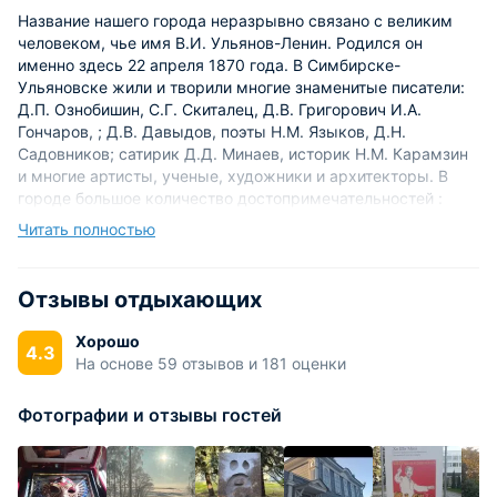
Название нашего города неразрывно связано с великим
человеком, чье имя В.И. Ульянов-Ленин. Родился он
именно здесь 22 апреля 1870 года. В Симбирске-
Ульяновске жили и творили многие знаменитые писатели:
Д.П. Ознобишин, С.Г. Скиталец, Д.В. Григорович И.А.
Гончаров, ; Д.В. Давыдов, поэты Н.М. Языков, Д.Н.
Садовников; сатирик Д.Д. Минаев, историк Н.М. Карамзин
и многие артисты, ученые, художники и архитекторы. В
городе большое количество достопримечательностей :
памятников и музеев, а так же множество разнообразных
Читать полностью
развлечений.
Ульяновск — город в России, являющийся
Отзывы отдыхающих
административным центром Ульяновской области.
Расположен он на берегах Волги (Куйбышевское
Хорошо
4.3
водохранилище), на Приволжской возвышенности и Свияги
На основе 59 отзывов и 181 оценки
в месте их максимального сближения. Находится город в
893 км к востоку от Москвы. Население Ульяновска на
Фотографии и отзывы гостей
2010 год составляет 602,789 тыс. человек
Официально город разделён на 4 района: Заволжский,
Ленинский, Железнодорожный и Засвияжский. На левом