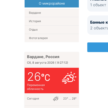
О микрорайоне
1 объект
Вардане
История
Банные 
2 объект
Отдых
Фотогалерея
Вардане, Россия
Сб, 8 августа 2026
(
9:27:13
)
26
Переменная
облачность
Сегодня
23° … 28°