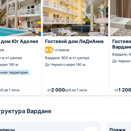
 дом Юг Аделия
Гостевой дом ЛиДиАнна
Гостево
Вардане
9.3
вов
7 отзывов
Вардане,
9
 м от центра
Вардане,
800 м от центра
До Черног
 моря
190 м
До Черного моря
190 м
нная территория
2 000
1 20
уб.
за 1 ночь
от
руб.
за 1 ночь
от
руктура Вардане
 улицы
Пляжи