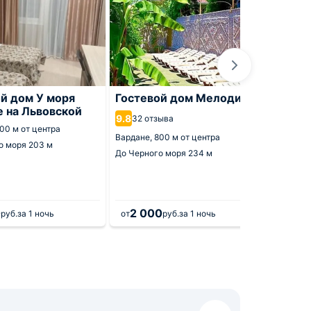
й дом У моря
Гостевой дом Мелодия
Отель
 на Львовской
9.8
9.3
32 отзыва
5 от
00 м от центра
Вардане,
800 м от центра
Вардане
о моря
203 м
До Черного моря
234 м
До Черн
0
2 000
1 5
руб.
за 1 ночь
от
руб.
за 1 ночь
от