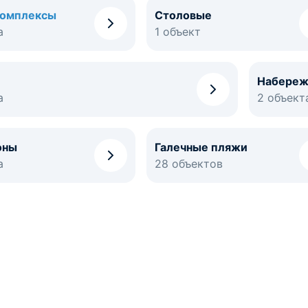
комплексы
Столовые
а
1 объект
Набере
а
2 объект
оны
Галечные пляжи
а
28 объектов