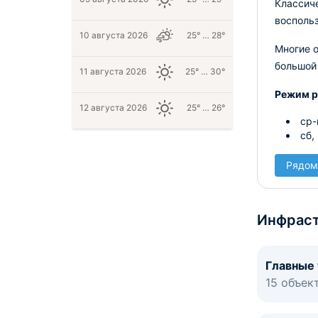
Классиче
воспольз
10 августа 2026
25° … 28°
Многие о
большой
11 августа 2026
25° … 30°
Режим р
12 августа 2026
25° … 26°
ср-
сб,
Рядом
Инфраст
Главные
15 объек