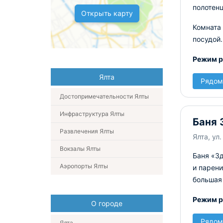
полотен
Открыть карту
Комната
посудой.
Режим р
Ялта
Рядом
Достопримечательности Ялты
Инфраструктура Ялты
Баня 
Развлечения Ялты
Ялта, ул.
Вокзалы Ялты
Баня «З
Аэропорты Ялты
и парени
большая 
Режим р
О городе
Рядом
Ялта