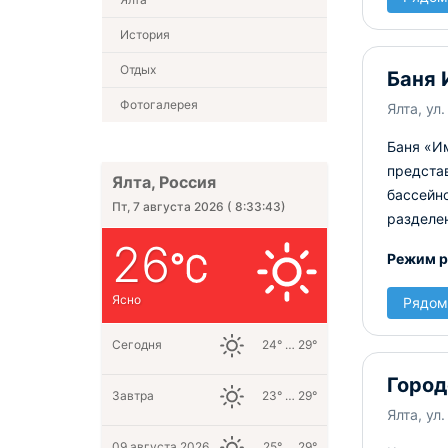
История
Отдых
Баня 
Фотогалерея
Ялта, ул
Баня «Им
предста
Ялта, Россия
бассейно
Пт, 7 августа 2026
(
8:33:43
)
разделе
26
Режим р
Ясно
Рядом
Сегодня
24° … 29°
Город
Завтра
23° … 29°
Ялта, ул.
09 августа 2026
25° … 29°