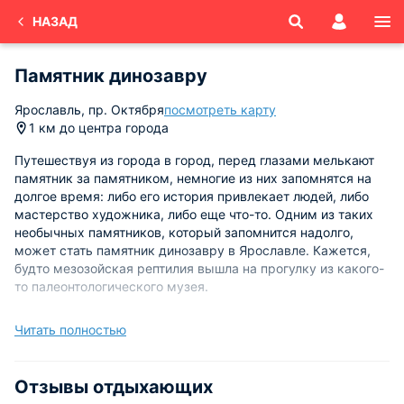
НАЗАД
Памятник динозавру
Ярославль, пр. Октября
посмотреть карту
1 км до центра города
Путешествуя из города в город, перед глазами мелькают
памятник за памятником, немногие из них запомнятся на
долгое время: либо его история привлекает людей, либо
мастерство художника, либо еще что-то. Одним из таких
необычных памятников, который запомнится надолго,
может стать памятник динозавру в Ярославле. Кажется,
будто мезозойская рептилия вышла на прогулку из какого-
то палеонтологического музея.
Скелет находится на проспекте Октября и стоит на страже
Читать полностью
Государственного архива Ярославской области. Памятник
создан не без доли иронии: старину охраняет еще более
древнее, ископаемое существо. Автором этого ящера
Отзывы отдыхающих
является простой автослесарь, сварщик и водитель Денис