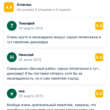
Куликов.
Отлично
4.8
На основе 4 отзывов и 4 оценок
Длиной три метра и высотой два, динозавр сделан из
металлолома, во что сразу тяжело поверить: издалека
памятник напоминает настоящий скелет. Народный умелец
Тимофей
Т
5.0
выбрал этот материал как самый дешевый и экологичный:
16 марта 2016
в ход пошли остатки железа, детали, гайки и ключи.
Очень круто и неожиданно вокруг серые пятиотажки и
тут памятник динозавра
Николай
Н
5.0
25 июля 2015
Совершенно обычный район, серые пятиэтажки и тут…
динозавр! Я бы поставил пятерку хотя бы за
неожиданность, но и сам памятник хорош.
яна
я
5.0
25 марта 2015
Вообще очень оригинальный памятник, уверена, что
подобных альтернатив ни в одном городе мира нет.