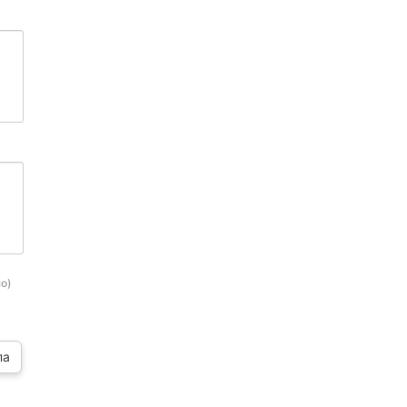
о)
па