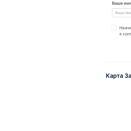
Ваше имя
Нажим
я сог
Карта З