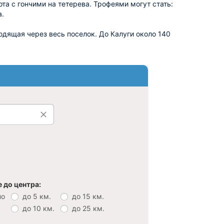
ота с гончими на тетерева. Трофеями могут стать:
а.
дящая через весь поселок. До Калуги около 140
 до центра:
но
до 5 км.
до 15 км.
до 10 км.
до 25 км.