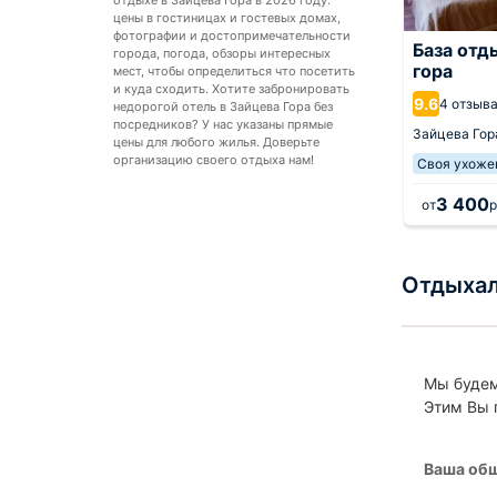
отдыхе в Зайцева Гора в 2026 году:
цены в гостиницах и гостевых домах,
фотографии и достопримечательности
База отд
города, погода, обзоры интересных
гора
мест, чтобы определиться что посетить
и куда сходить. Хотите забронировать
9.6
4 отзыв
недорогой отель в Зайцева Гора без
посредников? У нас указаны прямые
Зайцева Гор
цены для любого жилья. Доверьте
организацию своего отдыха нам!
Своя ухоже
3 400
от
р
Отдыхал
Мы будем
Этим Вы 
Ваша общ