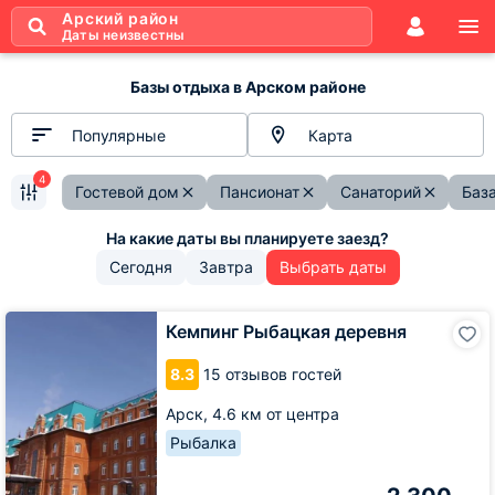
Арский район
Даты неизвестны
Базы отдыха в Арском районе
Популярные
Карта
4
Гостевой дом
Пансионат
Санаторий
Баз
Сегодня
Завтра
Выбрать даты
Кемпинг
Кемпинг Рыбацкая деревня
Рыбацкая
деревня
8.3
15 отзывов гостей
Арск,
4.6 км от центра
Рыбалка