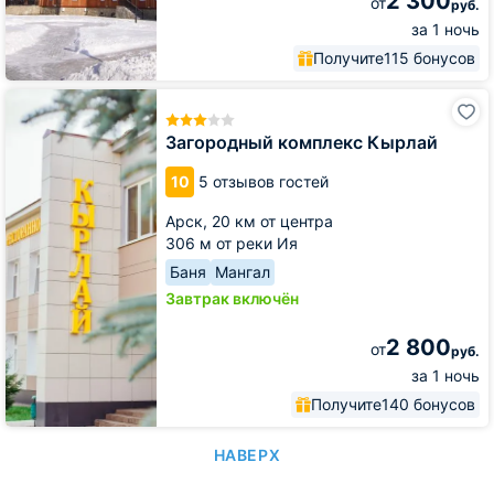
2 300
от
руб.
за 1 ночь
Получите
115 бонусов
Загородный
комплекс
Кырлай
Загородный комплекс Кырлай
10
5 отзывов гостей
Арск,
20 км от центра
306 м от реки Ия
Баня
Мангал
Завтрак включён
2 800
от
руб.
за 1 ночь
Получите
140 бонусов
НАВЕРХ