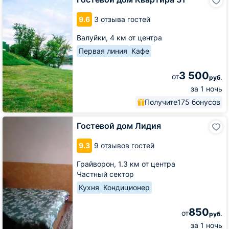
дом
Квартира
9.6
3 отзыва гостей
31
Валуйки,
4 км от центра
Первая линия
Кафе
3 500
от
руб.
за 1 ночь
Получите
175 бонусов
Гостевой
Гостевой дом Лидия
дом
Лидия
9.3
9 отзывов гостей
Грайворон,
1.3 км от центра
Частный сектор
Кухня
Кондиционер
850
от
руб.
за 1 ночь