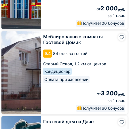
2 000
от
руб.
за 1 ночь
Получите
100 бонусов
Меблированные
Меблированные комнаты
комнаты
Гостевой Домик
Гостевой
Домик
9.4
84 отзыва гостей
Старый Оскол,
1.2 км от центра
Кондиционер
Оплата при заселении
3 200
от
руб.
за 1 ночь
Получите
160 бонусов
Гостевой
Гостевой дом на Даче
дом
на