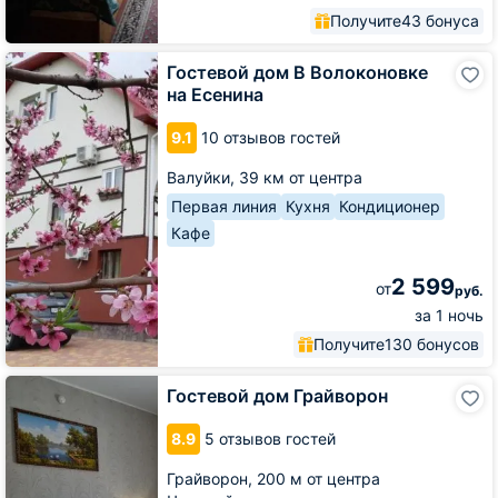
Получите
43 бонуса
Гостевой
Гостевой дом В Волоконовке
дом
на Есенина
В
Волоконовке
9.1
10 отзывов гостей
на
Есенина
Валуйки,
39 км от центра
Первая линия
Кухня
Кондиционер
Кафе
2 599
от
руб.
за 1 ночь
Получите
130 бонусов
Гостевой
Гостевой дом Грайворон
дом
Грайворон
8.9
5 отзывов гостей
Грайворон,
200 м от центра