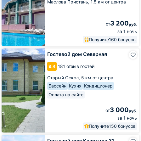
Маслова Пристань,
1.5 км от центра
Даче
3 200
от
руб.
за 1 ночь
Получите
160 бонусов
Гостевой
Гостевой дом Северная
дом
Северная
9.4
181 отзыв гостей
Старый Оскол,
5 км от центра
Бассейн
Кухня
Кондиционер
Оплата на сайте
3 000
от
руб.
за 1 ночь
Получите
150 бонусов
Гостевой
Гостевой дом Квартира 31