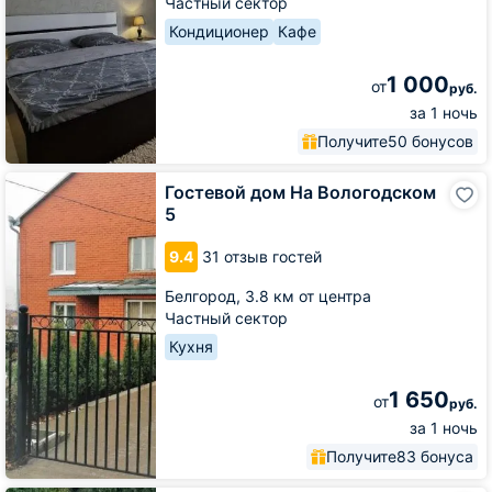
Частный сектор
Кондиционер
Кафе
1 000
от
руб.
за 1 ночь
Получите
50 бонусов
Гостевой
Гостевой дом На Вологодском
дом
5
На
Вологодском
9.4
31 отзыв гостей
5
Белгород,
3.8 км от центра
Частный сектор
Кухня
1 650
от
руб.
за 1 ночь
Получите
83 бонуса