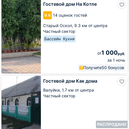
Гостевой
Гостевой дом На Котле
дом
На
9.6
14 оценок гостей
Котле
Старый Оскол,
9.3 км от центра
Частный сектор
Бассейн
Кухня
1 000
от
руб.
за 1 ночь
Получите
50 бонусов
Гостевой
Гостевой дом Как дома
дом
Как
Валуйки,
1.7 км от центра
дома
Частный сектор
РАСПРОДАНО