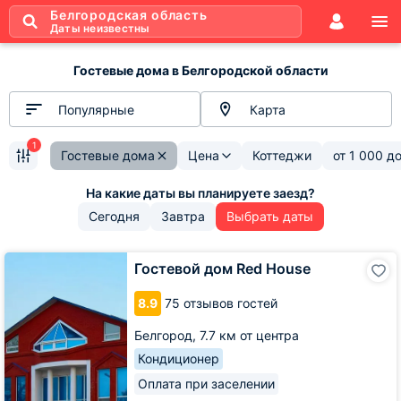
Белгородская область
Даты неизвестны
Гостевые дома в Белгородской области
Популярные
Карта
1
Гостевые дома
Цена
Коттеджи
от
1 000
д
Сегодня
Завтра
Выбрать даты
Гостевой
Гостевой дом Red House
дом
Red
8.9
75 отзывов гостей
House
Белгород,
7.7 км от центра
Кондиционер
Оплата при заселении