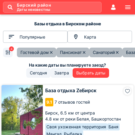
Бирский район
Даты неизвестны
Базы отдыха в Бирском районе
Популярные
Карта
4
Гостевой дом
Пансионат
Санаторий
Баз
Сегодня
Завтра
Выбрать даты
База
База отдыха ZeБирск
отдыха
ZeБирск
9.1
7 отзывов гостей
Бирск,
6.5 км от центра
4.8 км от реки Белая, Башкортостан
Своя ухоженная территория
Баня
Мангал
Рыбалка