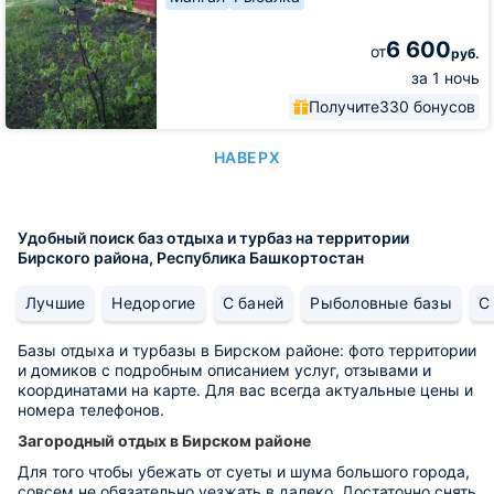
6 600
от
руб.
за 1 ночь
Получите
330 бонусов
НАВЕРХ
Удобный поиск баз отдыха и турбаз на территории
Бирского района, Республика Башкортостан
Лучшие
Недорогие
С баней
Рыболовные базы
С
Базы отдыха и турбазы в Бирском районе: фото территории
и домиков с подробным описанием услуг, отзывами и
координатами на карте. Для вас всегда актуальные цены и
номера телефонов.
Загородный отдых в Бирском районе
Для того чтобы убежать от суеты и шума большого города,
совсем не обязательно уезжать в далеко. Достаточно снять